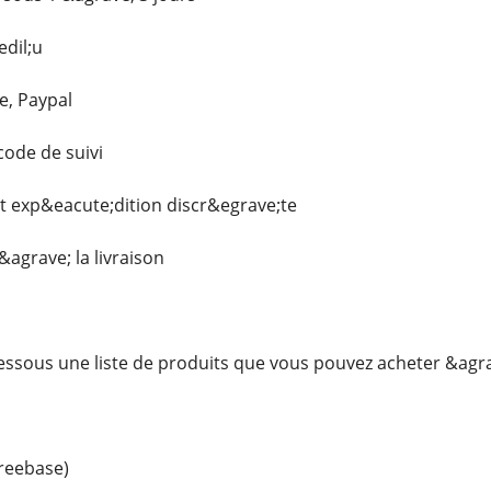
dil;u
e, Paypal
ode de suivi
et exp&eacute;dition discr&egrave;te
agrave; la livraison
essous une liste de produits que vous pouvez acheter &agr
reebase)