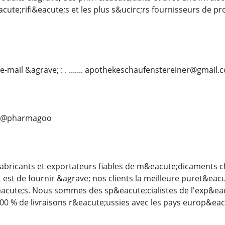
eacute;rifi&eacute;s et les plus s&ucirc;rs fournisseurs de 
e-mail &agrave; : . ....... apothekeschaufenstereiner@gmail.
.... @pharmagoo
bricants et exportateurs fiables de m&eacute;dicaments ch
t est de fournir &agrave; nos clients la meilleure puret&ea
&eacute;s. Nous sommes des sp&eacute;cialistes de l'exp&e
00 % de livraisons r&eacute;ussies avec les pays europ&eac