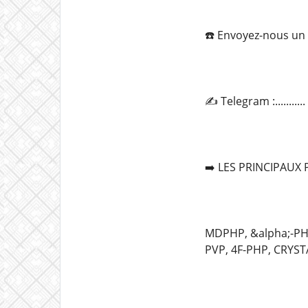
☎️ Envoyez-nous un 
✍️ Telegram :.......
➡️ LES PRINCIPAUX
MDPHP, &alpha;-PHi
PVP, 4F-PHP, CRYST