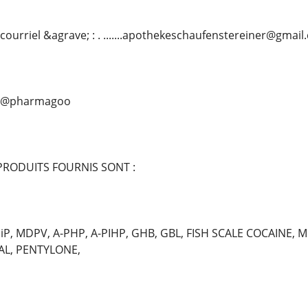
courriel &agrave; : . .......apothekeschaufenstereiner@gmai
.... @pharmagoo
 PRODUITS FOURNIS SONT :
P, MDPV, A-PHP, A-PIHP, GHB, GBL, FISH SCALE COCAINE, 
AL, PENTYLONE,