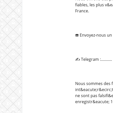
fiables, les plus v&
France.
☎️ Envoyez-nous un 
✍️ Telegram :.......
Nous sommes des fa
int&eacute;r&ecirc;
ne sont pas falsifi
enregistr&eacute; 1