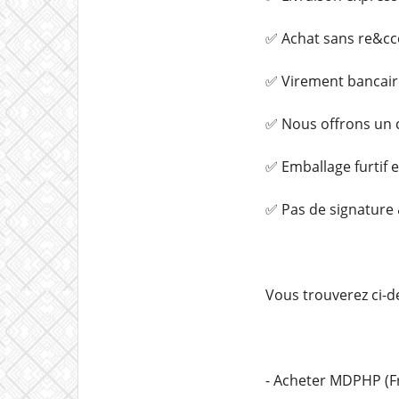
✅ Achat sans re&cce
✅ Virement bancair
✅ Nous offrons un c
✅ Emballage furtif 
✅ Pas de signature &
Vous trouverez ci-d
- Acheter MDPHP (F