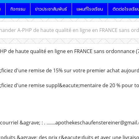
น
กิจกรรม
ข่าวประชาสัมพันธ์
แผนที่โรงเรียน
ติดต่อโรงเรีย
ander A-PHP de haute qualité en ligne en FRANCE sans o
 de haute qualité en ligne en FRANCE sans ordonnance
(
iciez d'une remise de 15% sur votre premier achat aujourd
ficiez d'une remise suppl&eacute;mentaire de 20 % pour 
courriel &agrave; : . .......apothekeschaufenstereiner@gmai
oduits &agrave; des prix r&eacute;duits et avec une livrais