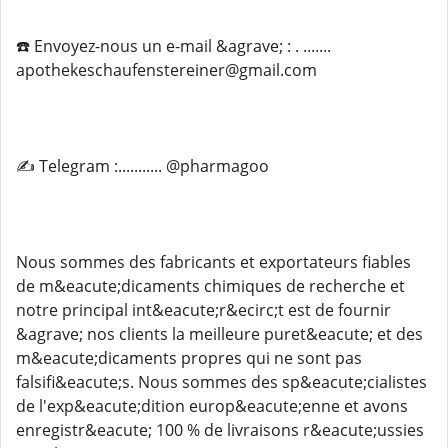
☎️ Envoyez-nous un e-mail &agrave; : . .......
apothekeschaufenstereiner@gmail.com
✍️ Telegram :........... @pharmagoo
Nous sommes des fabricants et exportateurs fiables
de m&eacute;dicaments chimiques de recherche et
notre principal int&eacute;r&ecirc;t est de fournir
&agrave; nos clients la meilleure puret&eacute; et des
m&eacute;dicaments propres qui ne sont pas
falsifi&eacute;s. Nous sommes des sp&eacute;cialistes
de l'exp&eacute;dition europ&eacute;enne et avons
enregistr&eacute; 100 % de livraisons r&eacute;ussies