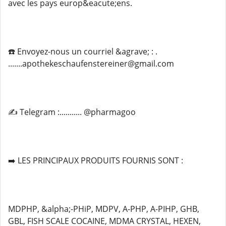
avec les pays europ&eacute;ens.
☎️ Envoyez-nous un courriel &agrave; : .
.......apothekeschaufenstereiner@gmail.com
✍️ Telegram :........... @pharmagoo
➡️ LES PRINCIPAUX PRODUITS FOURNIS SONT :
MDPHP, &alpha;-PHiP, MDPV, A-PHP, A-PIHP, GHB,
GBL, FISH SCALE COCAINE, MDMA CRYSTAL, HEXEN,