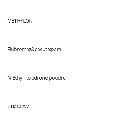
- METHYLON
- Flubromaz&eacute;pam
- N-Ethylhexedrone poudre
- ETIZOLAM