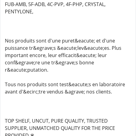
FUB-AMB, 5F-ADB, 4C-PVP, 4F-PHP, CRYSTAL,
PENTYLONE,
Nos produits sont d'une puret&eacute; et d'une
puissance tr&egrave;s &eacute;lev&eacute;es. Plus
important encore, leur efficacit&eacute; leur
conf&egrave;re une tr&egrave;s bonne
r&eacute;putation.
Tous nos produits sont test&eacute;s en laboratoire
avant d'&ecirc;tre vendus &agrave; nos clients.
TOP SHELF, UNCUT, PURE QUALITY, TRUSTED
SUPPLIER, UNMATCHED QUALITY FOR THE PRICE
PROVIDED ♛