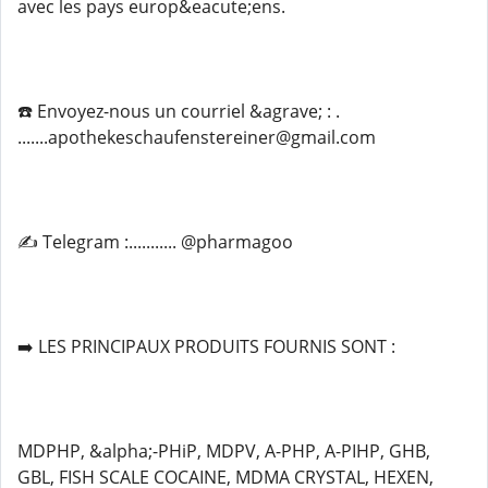
avec les pays europ&eacute;ens.
☎️ Envoyez-nous un courriel &agrave; : .
.......apothekeschaufenstereiner@gmail.com
✍️ Telegram :........... @pharmagoo
➡️ LES PRINCIPAUX PRODUITS FOURNIS SONT :
MDPHP, &alpha;-PHiP, MDPV, A-PHP, A-PIHP, GHB,
GBL, FISH SCALE COCAINE, MDMA CRYSTAL, HEXEN,