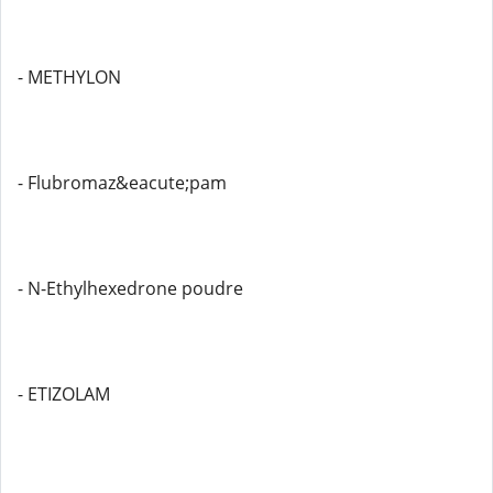
- METHYLON
- Flubromaz&eacute;pam
- N-Ethylhexedrone poudre
- ETIZOLAM