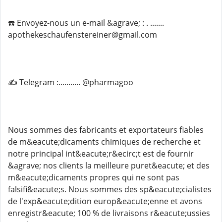
☎️ Envoyez-nous un e-mail &agrave; : . .......
apothekeschaufenstereiner@gmail.com
✍️ Telegram :........... @pharmagoo
Nous sommes des fabricants et exportateurs fiables
de m&eacute;dicaments chimiques de recherche et
notre principal int&eacute;r&ecirc;t est de fournir
&agrave; nos clients la meilleure puret&eacute; et des
m&eacute;dicaments propres qui ne sont pas
falsifi&eacute;s. Nous sommes des sp&eacute;cialistes
de l'exp&eacute;dition europ&eacute;enne et avons
enregistr&eacute; 100 % de livraisons r&eacute;ussies