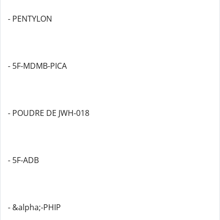
- PENTYLON
- 5F-MDMB-PICA
- POUDRE DE JWH-018
- 5F-ADB
- &alpha;-PHIP