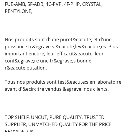
FUB-AMB, 5F-ADB, 4C-PVP, 4F-PHP, CRYSTAL,
PENTYLONE,
Nos produits sont d'une puret&eacute; et d'une
puissance tr&egrave;s &eacute;lev&eacute;es. Plus
important encore, leur efficacit&eacute; leur
conf&egrave;re une tr&egrave;s bonne
r&eacute;putation.
Tous nos produits sont test&eacute;s en laboratoire
avant d'&ecirc;tre vendus &agrave; nos clients.
TOP SHELF, UNCUT, PURE QUALITY, TRUSTED
SUPPLIER, UNMATCHED QUALITY FOR THE PRICE
PROVIDED ♛