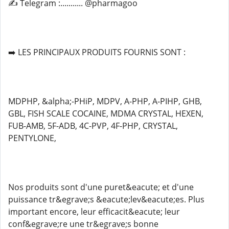
✍️ Telegram :........... @pharmagoo
➡️ LES PRINCIPAUX PRODUITS FOURNIS SONT :
MDPHP, &alpha;-PHiP, MDPV, A-PHP, A-PIHP, GHB,
GBL, FISH SCALE COCAINE, MDMA CRYSTAL, HEXEN,
FUB-AMB, 5F-ADB, 4C-PVP, 4F-PHP, CRYSTAL,
PENTYLONE,
Nos produits sont d'une puret&eacute; et d'une
puissance tr&egrave;s &eacute;lev&eacute;es. Plus
important encore, leur efficacit&eacute; leur
conf&egrave;re une tr&egrave;s bonne