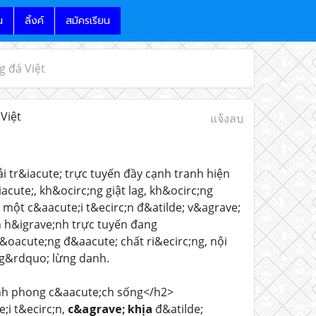
น
ลิ้งค์
สมัครเรียน
g đá Việt
Việt
แจ้งลบ
ải tr&iacute; trực tuyến đầy cạnh tranh hiện
ute;, kh&ocirc;ng giật lag, kh&ocirc;ng
một c&aacute;i t&ecirc;n đ&atilde; v&agrave;
n h&igrave;nh trực tuyến đang
oacute;ng đ&aacute; chất ri&ecirc;ng, nội
ng&rdquo; lừng danh.
e;nh phong c&aacute;ch sống</h2>
;i t&ecirc;n,
c&agrave; khịa
đ&atilde;