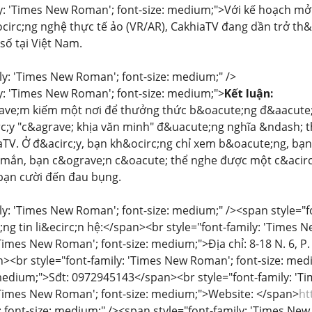
ly: 'Times New Roman'; font-size: medium;">Với kế hoạch m
circ;ng nghệ thực tế ảo (VR/AR), CakhiaTV đang dần trở th
số tại Việt Nam.
ily: 'Times New Roman'; font-size: medium;" />
ly: 'Times New Roman'; font-size: medium;">
Kết luận:
ave;m kiếm một nơi để thưởng thức b&oacute;ng đ&aacute;, 
c;y "c&agrave; khịa văn minh" đ&uacute;ng nghĩa &ndash; t
aTV. Ở đ&acirc;y, bạn kh&ocirc;ng chỉ xem b&oacute;ng, bạ
mắn, bạn c&ograve;n c&oacute; thể nghe được một c&acir
bạn cười đến đau bụng.
ly: 'Times New Roman'; font-size: medium;" /><span style="f
g tin li&ecirc;n hệ:</span><br style="font-family: 'Times 
 'Times New Roman'; font-size: medium;">Địa chỉ: 8-18 N. 6, 
><br style="font-family: 'Times New Roman'; font-size: medi
medium;">Sđt: 0972945143</span><br style="font-family: 'T
 'Times New Roman'; font-size: medium;">Website: </span>
ht
font-size: medium;" /><span style="font-family: 'Times New