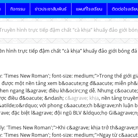
น
กิจกรรม
ข่าวประชาสัมพันธ์
แผนที่โรงเรียน
ติดต่อโรงเรีย
Truyền hình trực tiếp đậm chất “cà khịa” khuấy đảo giới bón
n hình trực tiếp đậm chất “cà khịa” khuấy đảo giới bóng đá 
y: 'Times New Roman'; font-size: medium;">Trong thế giới gi
m được một nền tảng xem b&oacute;ng đ&aacute; miễn ph&iac
en ngang l&agrave; điều kh&ocirc;ng dễ. Nhưng c&oacute; 
ược điều đ&oacute; &ndash;
c&agrave; khịa
, nền tảng truyề
atilde;o&rdquo; với phong c&aacute;ch b&igrave;nh luận b&
ave; đặc biệt l&agrave; đội ngũ BLV &ldquo;họ Gi&agrave;
ily: 'Times New Roman';">Khi c&agrave; khịa trở th&agrav
ly: 'Times New Roman'; font-size: medium;">Ngay từ c&aacute