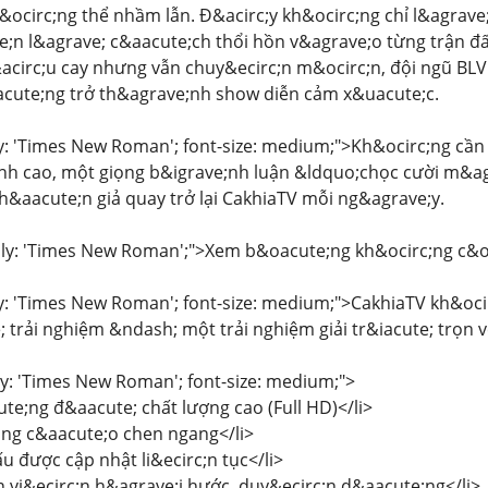
&ocirc;ng thể nhầm lẫn. Đ&acirc;y kh&ocirc;ng chỉ l&agrave
;n l&agrave; c&aacute;ch thổi hồn v&agrave;o từng trận đấ
acirc;u cay nhưng vẫn chuy&ecirc;n m&ocirc;n, đội ngũ BL
acute;ng trở th&agrave;nh show diễn cảm x&uacute;c.
ly: 'Times New Roman'; font-size: medium;">Kh&ocirc;ng cần s
ỉnh cao, một giọng b&igrave;nh luận &ldquo;chọc cười m&ag
h&aacute;n giả quay trở lại CakhiaTV mỗi ng&agrave;y.
mily: 'Times New Roman';">Xem b&oacute;ng kh&ocirc;ng c&
y: 'Times New Roman'; font-size: medium;">CakhiaTV kh&ocirc
 trải nghiệm &ndash; một trải nghiệm giải tr&iacute; trọn v
ily: 'Times New Roman'; font-size: medium;">
ute;ng đ&aacute; chất lượng cao (Full HD)</li>
ảng c&aacute;o chen ngang</li>
ấu được cập nhật li&ecirc;n tục</li>
n vi&ecirc;n h&agrave;i hước, duy&ecirc;n d&aacute;ng</li>