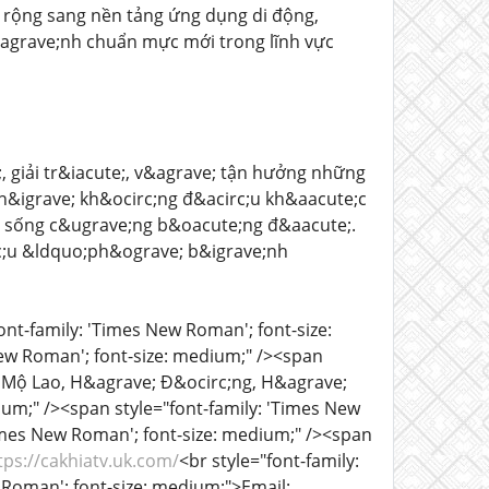
ở rộng sang nền tảng ứng dụng di động,
&agrave;nh chuẩn mực mới trong lĩnh vực
giải tr&iacute;, v&agrave; tận hưởng những
h&igrave; kh&ocirc;ng đ&acirc;u kh&aacute;c
n sống c&ugrave;ng b&oacute;ng đ&aacute;.
c;u &ldquo;ph&ograve; b&igrave;nh
ont-family: 'Times New Roman'; font-size:
New Roman'; font-size: medium;" /><span
P. Mộ Lao, H&agrave; Đ&ocirc;ng, H&agrave;
um;" /><span style="font-family: 'Times New
imes New Roman'; font-size: medium;" /><span
tps://cakhiatv.uk.com/
<br style="font-family:
 Roman'; font-size: medium;">Email: