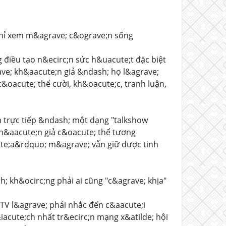
 chỉ xem m&agrave; c&ograve;n sống
 điều tạo n&ecirc;n sức h&uacute;t đặc biệt
ave; kh&aacute;n giả &ndash; họ l&agrave;
&oacute; thể cười, kh&oacute;c, tranh luận,
n trực tiếp &ndash; một dạng "talkshow
h&aacute;n giả c&oacute; thể tương
te;a&rdquo; m&agrave; vẫn giữ được tinh
; kh&ocirc;ng phải ai cũng "c&agrave; khịa"
aTV l&agrave; phải nhắc đến c&aacute;i
acute;ch nhất tr&ecirc;n mạng x&atilde; hội