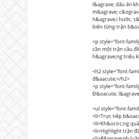
l&agrave; dấu ấn kh
m&agrave; c&ograve
h&agrave;i hước, s&
biến từng trận b&o
<p style="font-fami
cần một trận cầu đ
h&agrave;ng triệu k
<h2 style="font-fa
đ&aacute;</h2>
<p style="font-famil
Đ&oacute; l&agrave;
<ul style="font-fam
<li>Trực tiếp b&oac
<li>Kh&ocirc;ng qu
<li>Highlight trận đ
<li>B&igrave;nh luậ