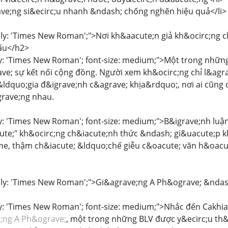
ave;ng si&ecirc;u nhanh &ndash; chống nghẽn hiệu quả</li>
ily: 'Times New Roman';">Nơi kh&aacute;n giả kh&ocirc;ng
ấu</h2>
ly: 'Times New Roman'; font-size: medium;">Một trong những
ve; sự kết nối cộng đồng. Người xem kh&ocirc;ng chỉ l&agr
dquo;gia đ&igrave;nh c&agrave; khịa&rdquo;, nơi ai cũng c
grave;ng nhau.
ly: 'Times New Roman'; font-size: medium;">B&igrave;nh luậ
te;" kh&ocirc;ng ch&iacute;nh thức &ndash; gi&uacute;p k
me, thậm ch&iacute; &ldquo;chế giễu c&oacute; văn h&oacu
ily: 'Times New Roman';">Gi&agrave;ng A Ph&ograve; &ndash
ly: 'Times New Roman'; font-size: medium;">Nhắc đến Cakhi
;ng A Ph&ograve;
, một trong những BLV được y&ecirc;u th&i