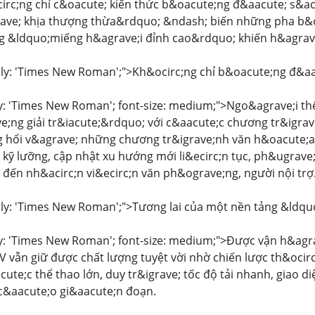
circ;ng chỉ c&oacute; kiến thức b&oacute;ng đ&aacute; s&a
ave; khịa thượng thừa&rdquo; &ndash; biến những pha b&
 &ldquo;miếng h&agrave;i đỉnh cao&rdquo; khiến h&agrave;
ily: 'Times New Roman';">Kh&ocirc;ng chỉ b&oacute;ng đ&aac
ly: 'Times New Roman'; font-size: medium;">Ngo&agrave;i th
;ng giải tr&iacute;&rdquo; với c&aacute;c chương tr&igrav
g hổi v&agrave; những chương tr&igrave;nh văn h&oacute;a 
kỹ lưỡng, cập nhật xu hướng mới li&ecirc;n tục, ph&ugrave
n đến nh&acirc;n vi&ecirc;n văn ph&ograve;ng, người nội trợ
ily: 'Times New Roman';">Tương lai của một nền tảng &ldqu
ily: 'Times New Roman'; font-size: medium;">Được vận h&ag
V vẫn giữ được chất lượng tuyệt vời nhờ chiến lược th&oci
ute;c thể thao lớn, duy tr&igrave; tốc độ tải nhanh, giao d
c&aacute;o gi&aacute;n đoạn.