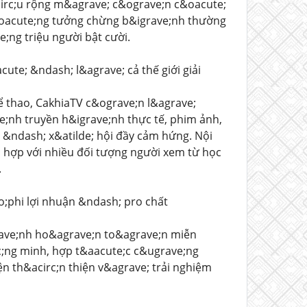
circ;u rộng m&agrave; c&ograve;n c&oacute;
oacute;ng tưởng chừng b&igrave;nh thường
ng triệu người bật cười.
ute; &ndash; l&agrave; cả thế giới giải
ể thao, CakhiaTV c&ograve;n l&agrave;
e;nh truyền h&igrave;nh thực tế, phim ảnh,
&ndash; x&atilde; hội đầy cảm hứng. Nội
; hợp với nhiều đối tượng người xem từ học
.
o;phi lợi nhuận &ndash; pro chất
rave;nh ho&agrave;n to&agrave;n miễn
rc;ng minh, hợp t&aacute;c c&ugrave;ng
iện th&acirc;n thiện v&agrave; trải nghiệm