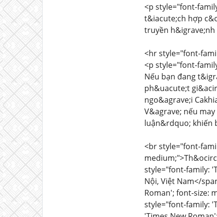
<p style="font-fami
t&iacute;ch hợp c&o
truyền h&igrave;nh 
<hr style="font-fam
<p style="font-fami
Nếu bạn đang t&igr
ph&uacute;t gi&acir
ngo&agrave;i Cakhi
V&agrave; nếu may 
luận&rdquo; khiến 
<br style="font-fami
medium;">Th&ocirc;n
style="font-family:
Nội, Việt Nam</span
Roman'; font-size: 
style="font-family:
'Times New Roman'; 