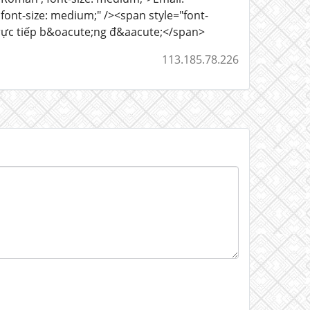
ont-size: medium;" /><span style="font-
trực tiếp b&oacute;ng đ&aacute;</span>
113.185.78.226