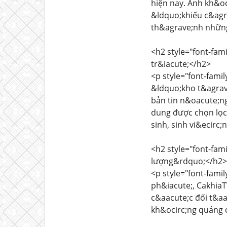
hiện nay. Anh kh&o
&ldquo;khiếu c&agr
th&agrave;nh những
<h2 style="font-fam
tr&iacute;</h2>
<p style="font-fami
&ldquo;kho t&agrave
bản tin n&oacute;n
dung được chọn lọc 
sinh, sinh vi&ecirc;
<h2 style="font-fam
lượng&rdquo;</h2>
<p style="font-fam
ph&iacute;, CakhiaT
c&aacute;c đối t&aac
kh&ocirc;ng quảng 