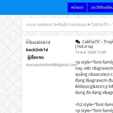
หน้าแรก
ประวัติโรงเรีย
กระดานสนทนา
>
ศิษย์เก่าเอกดรุณ
>
CakhiaTV – 
CakhiaTV – Truyề
(164 อ่าน)
backlink1d
14 พ.ค. 2568 17:49
ผู้เยี่ยมชม
<p style="font-famil
marcandredion88@gmail.com
nay, việc t&igrave;
quảng c&aacute;o ch
đang l&agrave;m đ
&ldquo;g&acirc;y b&
dung đa dạng v&agr
<h2 style="font-fam
<p style="font-fami