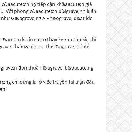
; c&aacute;ch họ tiếp cận kh&aacute;n giả
u. Với phong c&aacute;ch b&igrave;nh luận
V như Gi&agrave;ng A Ph&ograve; đ&atilde;
&acirc;n khấu rực rỡ hay kỹ xảo cầu kỳ, chỉ
rave; thấm&rdquo;, thế l&agrave; đủ để
ograve;n đơn thuần l&agrave; b&oacute;ng
;ng chỉ dừng lại ở việc truyền tải trận đấu.
ẹn: