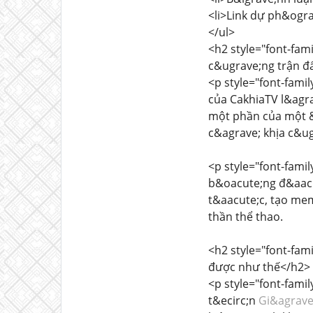
<li>Link dự ph&ogr
</ul>
<h2 style="font-fam
c&ugrave;ng trận đ
<p style="font-fami
của CakhiaTV l&agra
một phần của một &l
c&agrave; khịa c&u
<p style="font-fami
b&oacute;ng đ&aacu
t&aacute;c, tạo me
thần thể thao.
<h2 style="font-fam
được như thế</h2>
<p style="font-fami
t&ecirc;n
Gi&agrave