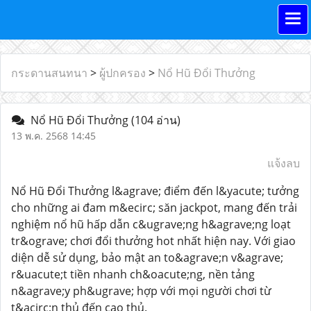
กระดานสนทนา
>
ผู้ปกครอง
>
Nổ Hũ Đổi Thưởng
Nổ Hũ Đổi Thưởng
(104 อ่าน)
13 พ.ค. 2568 14:45
แจ้งลบ
Nổ Hũ Đổi Thưởng l&agrave; điểm đến l&yacute; tưởng
cho những ai đam m&ecirc; săn jackpot, mang đến trải
nghiệm nổ hũ hấp dẫn c&ugrave;ng h&agrave;ng loạt
tr&ograve; chơi đổi thưởng hot nhất hiện nay. Với giao
diện dễ sử dụng, bảo mật an to&agrave;n v&agrave;
r&uacute;t tiền nhanh ch&oacute;ng, nền tảng
n&agrave;y ph&ugrave; hợp với mọi người chơi từ
t&acirc;n thủ đến cao thủ.