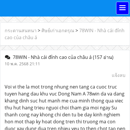
กระดานสนทนา
>
ศิษย์เก่าเอกดรุณ
>
78WIN - Nhà cái đỉnh
cao của châu á
78WIN - Nhà cái đỉnh cao của châu á
(157 อ่าน)
10 พ.ค. 2568 21:11
แจ้งลบ
Voi vi the la mot trong nhung nen tang ca cuoc truc
tuyen hang dau khu vuc Dong Nam A 78win da va dang
khang dinh suc hut manh me cua minh thong qua viec
thu hut hang trieu nguoi choi tham gia moi ngay Su
thanh cong nay khong chi den tu be day kinh nghiem
hon mot thap ky hoat dong tren thi truong ma con
duoc xay dung dua tren nhieu yeu to then chot tao nen