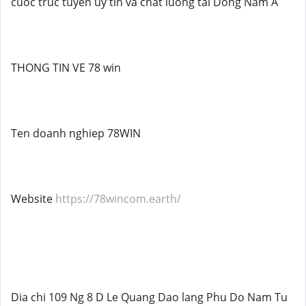
cuoc truc tuyen uy tin va chat luong tai Dong Nam A
THONG TIN VE 78 win
Ten doanh nghiep 78WIN
Website
https://78wincom.earth/
Dia chi 109 Ng 8 D Le Quang Dao lang Phu Do Nam Tu