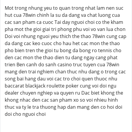
Mot trong nhung yeu to quan trong nhat lam nen suc
hut cua 78win chinh la su da dang va chat luong cua
cac san pham ca cuoc Tai day nguoi choi co the kham
pha mot the gioi giai tri phong phu voi vo van lua chon
Doi voi nhung nguoi yeu thich the thao 78win cung cap
da dang cac keo cuoc cho hau het cac mon the thao
pho bien tren the gioi tu bong da bong ro tennis cho
den cac mon the thao dien tu dang ngay cang phat
trien Ben canh do sanh casino truc tuyen cua 78win
mang den trai nghiem chan thuc nhu dang o trong cac
song bai hang dau voi cac tro choi quen thuoc nhu
baccarat blackjack roulette poker cung voi doi ngu
dealer chuyen nghiep va quyen ru Dac biet khong the
khong nhac den cac san pham xo so voi nhieu hinh
thuc va ty le tra thuong hap dan mang den co hoi doi
doi cho nguoi choi