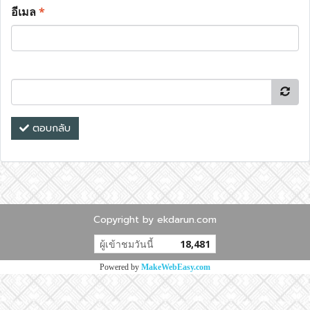
อีเมล
*
ตอบกลับ
Copyright by ekdarun.com
ผู้เข้าชมวันนี้
18,481
Powered by
MakeWebEasy.com