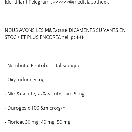
Identifiant Telegram : >>>>>>@mediciapotheek
NOUS AVONS LES M&Eacute;DICAMENTS SUIVANTS EN
STOCK ET PLUS ENCORE&hellip; ⬇️⬇️⬇️
- Nembutal Pentobarbital sodique
- Oxycodone 5 mg
- Nim&eacute;taz&eacute;pam 5 mg
- Durogesic 100 &micro;g/h
- Fioricet 30 mg, 40 mg, 50 mg