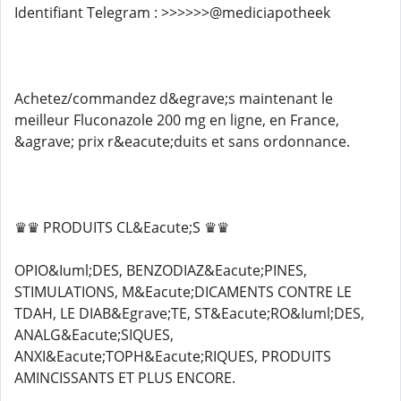
Identifiant Telegram : >>>>>>@mediciapotheek
Achetez/commandez d&egrave;s maintenant le
meilleur Fluconazole 200 mg en ligne, en France,
&agrave; prix r&eacute;duits et sans ordonnance.
♛♛ PRODUITS CL&Eacute;S ♛♛
OPIO&Iuml;DES, BENZODIAZ&Eacute;PINES,
STIMULATIONS, M&Eacute;DICAMENTS CONTRE LE
TDAH, LE DIAB&Egrave;TE, ST&Eacute;RO&Iuml;DES,
ANALG&Eacute;SIQUES,
ANXI&Eacute;TOPH&Eacute;RIQUES, PRODUITS
AMINCISSANTS ET PLUS ENCORE.