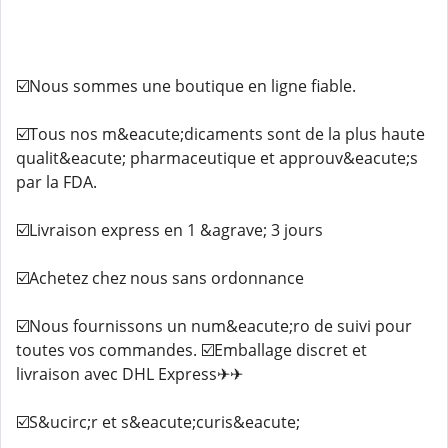
☑️Nous sommes une boutique en ligne fiable.
☑️Tous nos m&eacute;dicaments sont de la plus haute
qualit&eacute; pharmaceutique et approuv&eacute;s
par la FDA.
☑️Livraison express en 1 &agrave; 3 jours
☑️Achetez chez nous sans ordonnance
☑️Nous fournissons un num&eacute;ro de suivi pour
toutes vos commandes. ☑️Emballage discret et
livraison avec DHL Express✈✈
☑️S&ucirc;r et s&eacute;curis&eacute;