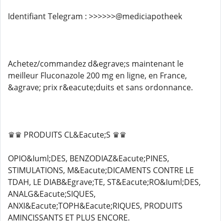
Identifiant Telegram : >>>>>>@mediciapotheek
Achetez/commandez d&egrave;s maintenant le
meilleur Fluconazole 200 mg en ligne, en France,
&agrave; prix r&eacute;duits et sans ordonnance.
♛♛ PRODUITS CL&Eacute;S ♛♛
OPIO&Iuml;DES, BENZODIAZ&Eacute;PINES,
STIMULATIONS, M&Eacute;DICAMENTS CONTRE LE
TDAH, LE DIAB&Egrave;TE, ST&Eacute;RO&Iuml;DES,
ANALG&Eacute;SIQUES,
ANXI&Eacute;TOPH&Eacute;RIQUES, PRODUITS
AMINCISSANTS ET PLUS ENCORE.