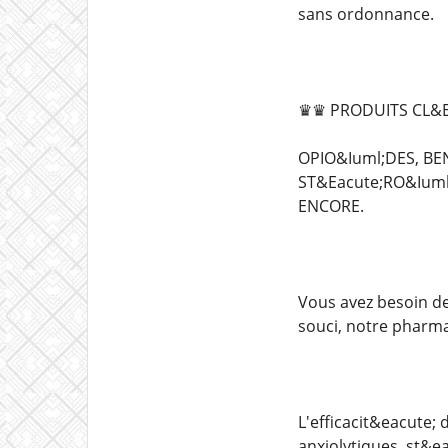
sans ordonnance.
♛♛ PRODUITS CL&E
OPIO&Iuml;DES, BE
ST&Eacute;RO&Iuml
ENCORE.
Vous avez besoin de
souci, notre pharma
L'efficacit&eacute;
anxiolytiques, st&e