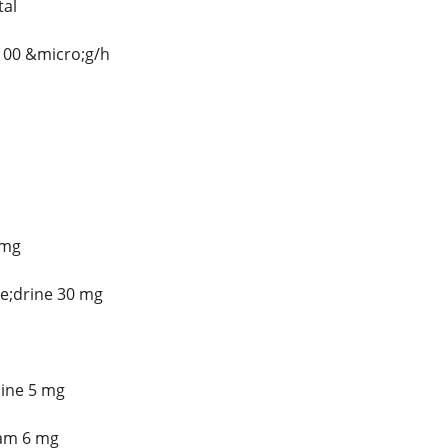
al
 100 &micro;g/h
 mg
e;drine 30 mg
ine 5 mg
am 6 mg