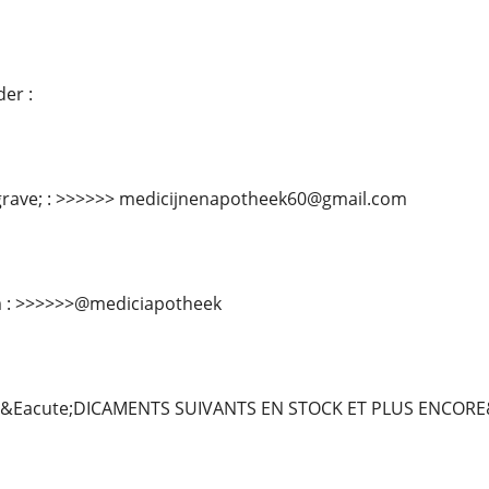
er :
rave; : >>>>>> medicijnenapotheek60@gmail.com
am : >>>>>>@mediciapotheek
Eacute;DICAMENTS SUIVANTS EN STOCK ET PLUS ENCORE&hel