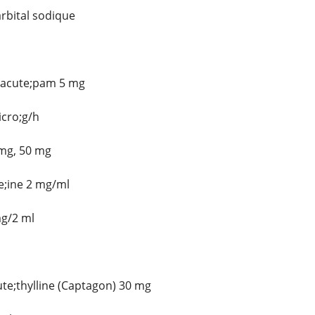
rbital sodique
eacute;pam 5 mg
icro;g/h
 mg, 50 mg
e;ine 2 mg/ml
mg/2 ml
te;thylline (Captagon) 30 mg