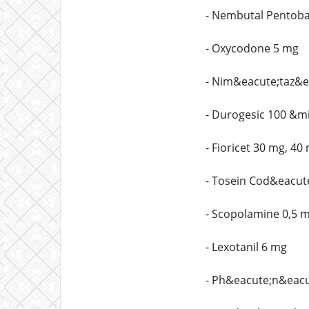
- Nembutal Pentoba
- Oxycodone 5 mg
- Nim&eacute;taz&
- Durogesic 100 &m
- Fioricet 30 mg, 40
- Tosein Cod&eacut
- Scopolamine 0,5 
- Lexotanil 6 mg
- Ph&eacute;n&eacu