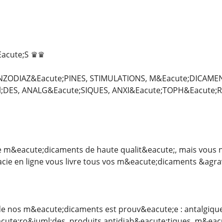
acute;S ♛♛
NZODIAZ&Eacute;PINES, STIMULATIONS, M&Eacute;DICAMEN
;DES, ANALG&Eacute;SIQUES, ANXI&Eacute;TOPH&Eacute;
 m&eacute;dicaments de haute qualit&eacute;, mais vous ne
cie en ligne vous livre tous vos m&eacute;dicaments &agrav
 de nos m&eacute;dicaments est prouv&eacute;e : antalgiqu
acute;ro&iuml;des, produits antidiab&eacute;tiques, m&eac