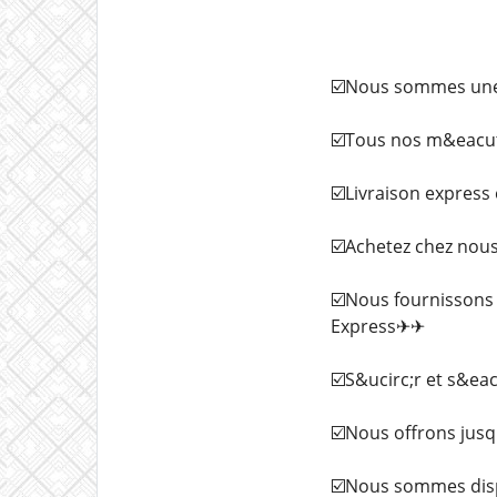
☑️Nous sommes une b
☑️Tous nos m&eacut
☑️Livraison express 
☑️Achetez chez nou
☑️Nous fournissons 
Express✈✈
☑️S&ucirc;r et s&ea
☑️Nous offrons jusq
☑️Nous sommes disp