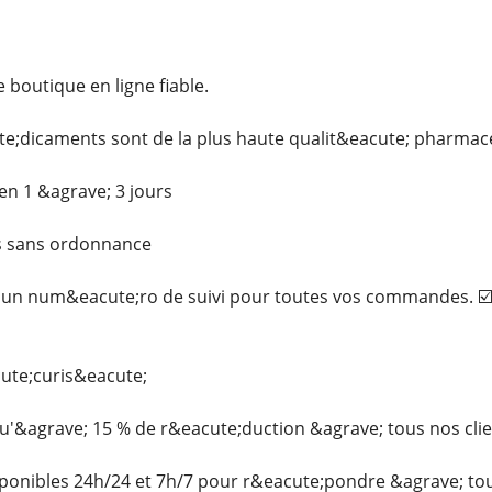
outique en ligne fiable.
e;dicaments sont de la plus haute qualit&eacute; pharmace
en 1 &agrave; 3 jours
s sans ordonnance
un num&eacute;ro de suivi pour toutes vos commandes. ☑️E
cute;curis&eacute;
u'&agrave; 15 % de r&eacute;duction &agrave; tous nos cli
onibles 24h/24 et 7h/7 pour r&eacute;pondre &agrave; t