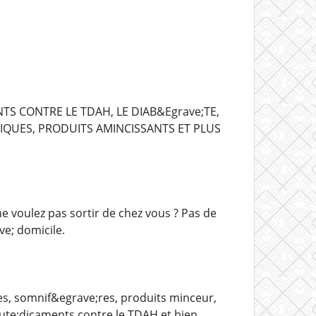
TS CONTRE LE TDAH, LE DIAB&Egrave;TE,
RIQUES, PRODUITS AMINCISSANTS ET PLUS
 voulez pas sortir de chez vous ? Pas de
e; domicile.
es, somnif&egrave;res, produits minceur,
ute;dicaments contre le TDAH et bien