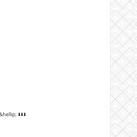
lip; ⬇️⬇️⬇️