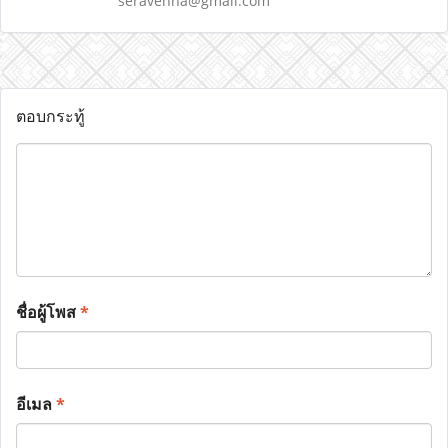
seravenna@gmail.com
ตอบกระทู้
ชื่อผู้โพส
*
อีเมล
*