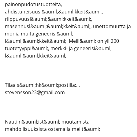
painonpudotustuotteita,
ahdistuneisuusl&auml;&auml;kkeit&auml;,
riippuvuusl&auml;&auml;kkeit&auml;,
masennusl&auml;&auml;kkeit&auml;, unettomuutta ja
monia muita geneerisi&auml;
l&auml;&auml;kkeit&auml;. Meill&auml; on yli 200
tuotetyyppi&auml;, merkki- ja geneerisi&auml;
l&auml;&auml;kkeit&auml;.
Tilaa s&auml;hk&ouml;postilla:...
stevensson23@gmail.com
Nauti n&auml;ist&auml; muutamista
mahdollisuuksista ostamalla meilt&auml;