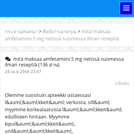
กระดานสนทนา
>
ศิษย์เก่าเอกดรุณ
>
mitä maksaa
amfetamiini 5 mg netissä suomessa ilman reseptiä
mitä maksaa amfetamiini 5 mg netissä suomessa
ilman reseptiä
(136 อ่าน)
24 เม.ย 2568 23:47
แจ้งลบ
Olemme suosituin apteekki ostaessasi
l&auml;&auml;kkeit&auml; verkosta, sill&auml;
myymme korkealaatuisia l&auml;&auml;kkeit&auml;
edulliseen hintaan. Myymme
kipul&auml;&auml;kkeit&auml;,
unil&auml;&auml;kkeit&auml;,