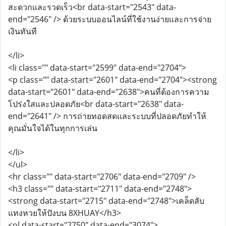
สะดวกและรวดเร็ว<br data-start="2543" data-
end="2546" /> ด้วยระบบออนไลน์ที่ใช้งานง่ายและการจ่าย
เงินทันที
</li>
<li class="" data-start="2599" data-end="2704">
<p class="" data-start="2601" data-end="2704"><strong
data-start="2601" data-end="2638">คนที่ต้องการความ
โปร่งใสและปลอดภัย<br data-start="2638" data-
end="2641" /> การถ่ายทอดสดและระบบที่ปลอดภัยทำให้
คุณมั่นใจได้ในทุกการเล่น
</li>
</ul>
<hr class="" data-start="2706" data-end="2709" />
<h3 class="" data-start="2711" data-end="2748">
<strong data-start="2715" data-end="2748">เคล็ดลับ
แทงหวยให้ปังบน 8XHUAY</h3>
<ol data-start="2750" data-end="3074">