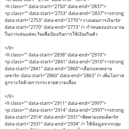
<li class="" data-start="2750" data-end="2837">
<p class="" data-start="2753" data-end="2837"><strong
data-start="2753" data-end="2770">วางแผนการเงิน<br
data-start="2770" data-end="2773" /> กำหนดงบประมาณ
ในการเล่นแต่ละวันเพื่อป้องกันการใช้เงินเกินตัว
</li>
<li class="" data-start="2838" data-end="2910">
<p class="" data-start="2841" data-end="2910"><strong
data-start="2841" data-end="2860">เลือกแทงหลาย
เลข<br data-start="2860" data-end="2863" /> เพิ่มโอกาส
ถูกรางวัลด้วยการกระจายความเสี่ยง
</li>
<li class="" data-start="2911" data-end="2997">
<p class="" data-start="2914" data-end="2997"><strong
data-start="2914" data-end="2931">ติดตามเลขเด็ด<br
data-start="2931" data-end="2934" /> ใช้ข้อมูลจากกลุ่ม