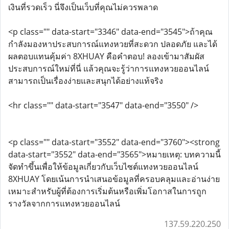
เงินที่รวดเร็ว นี่จึงเป็นเว็บที่คุณไม่ควรพลาด
<p class="" data-start="3346" data-end="3545">ถ้าคุณ
กำลังมองหาประสบการณ์แทงหวยที่สะดวก ปลอดภัย และได้
ผลตอบแทนคุ้มค่า 8XHUAY คือคำตอบ! ลองเข้ามาสัมผัส
ประสบการณ์ใหม่ที่นี่ แล้วคุณจะรู้ว่าการแทงหวยออนไลน์
สามารถเป็นเรื่องง่ายและสนุกได้อย่างแท้จริง
<hr class="" data-start="3547" data-end="3550" />
<p class="" data-start="3552" data-end="3760"><strong
data-start="3552" data-end="3565">หมายเหตุ: บทความนี้
จัดทำขึ้นเพื่อให้ข้อมูลเกี่ยวกับเว็บไซต์แทงหวยออนไลน์
8XHUAY โดยเน้นการนำเสนอข้อมูลที่ครอบคลุมและอ่านง่าย
เหมาะสำหรับผู้ที่ต้องการเริ่มต้นหรือเพิ่มโอกาสในการถูก
รางวัลจากการแทงหวยออนไลน์
137.59.220.250