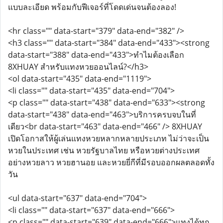
แบบละเอียด พร้อมกับฟีเจอร์ที่โดดเด่นจนต้องลอง!
<hr class="" data-start="379" data-end="382" />
<h3 class="" data-start="384" data-end="433"><strong
data-start="388" data-end="433">ทำไมต้องเลือก
8XHUAY สำหรับแทงหวยออนไลน์?</h3>
<ol data-start="435" data-end="1119">
<li class="" data-start="435" data-end="704">
<p class="" data-start="438" data-end="633"><strong
data-start="438" data-end="463">บริการครบจบในที่
เดียว<br data-start="463" data-end="466" /> 8XHUAY
เปิดโอกาสให้ผู้เล่นแทงหวยหลากหลายประเภท ไม่ว่าจะเป็น
หวยในประเทศ เช่น หวยรัฐบาลไทย หรือหวยต่างประเทศ
อย่างหวยลาว หวยฮานอย และหวยยี่กีที่มีรอบออกผลตลอดทั้ง
วัน
<ul data-start="637" data-end="704">
<li class="" data-start="637" data-end="666">
<p class="" data-start="639" data-end="666">แทงได้ทุก