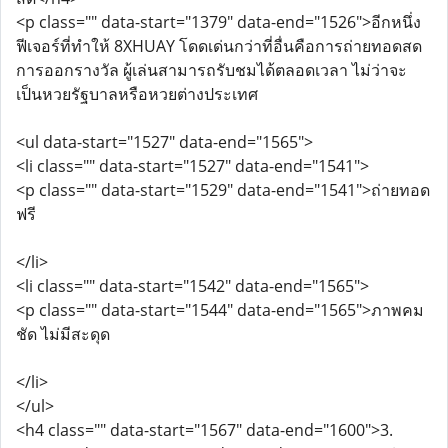
<p class="" data-start="1379" data-end="1526">อีกหนึ่ง
ฟีเจอร์ที่ทำให้ 8XHUAY โดดเด่นกว่าที่อื่นคือการถ่ายทอดสด
การออกรางวัล ผู้เล่นสามารถรับชมได้ตลอดเวลา ไม่ว่าจะ
เป็นหวยรัฐบาลหรือหวยต่างประเทศ
<ul data-start="1527" data-end="1565">
<li class="" data-start="1527" data-end="1541">
<p class="" data-start="1529" data-end="1541">ถ่ายทอด
ฟรี
</li>
<li class="" data-start="1542" data-end="1565">
<p class="" data-start="1544" data-end="1565">ภาพคม
ชัด ไม่มีสะดุด
</li>
</ul>
<h4 class="" data-start="1567" data-end="1600">3.