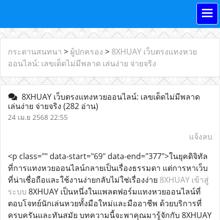
กระดานสนทนา
>
ผู้ปกครอง
>
8XHUAY เว็บตรงแทงหวย
ออนไลน์: เลขเด็ดไม่มีพลาด เล่นง่าย จ่ายจริง
8XHUAY เว็บตรงแทงหวยออนไลน์: เลขเด็ดไม่มีพลาด
เล่นง่าย จ่ายจริง
(282 อ่าน)
24 เม.ย 2568 22:55
แจ้งลบ
<p class="" data-start="69" data-end="377">ในยุคดิจิทัล
ที่การแทงหวยออนไลน์กลายเป็นเรื่องธรรมดา แต่การหาเว็บ
ที่น่าเชื่อถือและใช้งานง่ายกลับไม่ใช่เรื่องง่าย
8XHUAY เข้าสู่
ระบบ
8XHUAY เป็นหนึ่งในแพลตฟอร์มแทงหวยออนไลน์ที่
ตอบโจทย์นักเล่นหวยทั้งมือใหม่และมืออาชีพ ด้วยบริการที่
ครบครันและทันสมัย บทความนี้จะพาคุณมารู้จักกับ 8XHUAY