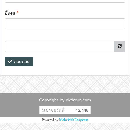
อีเมล
*
ตอบกลับ
Copyright by ekdarun.com
ผู้เข้าชมวันนี้
12,446
Powered by
MakeWebEasy.com