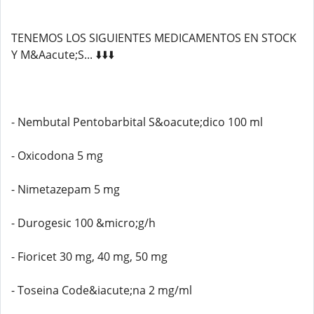
TENEMOS LOS SIGUIENTES MEDICAMENTOS EN STOCK
Y M&Aacute;S... ⬇️⬇️⬇️
- Nembutal Pentobarbital S&oacute;dico 100 ml
- Oxicodona 5 mg
- Nimetazepam 5 mg
- Durogesic 100 &micro;g/h
- Fioricet 30 mg, 40 mg, 50 mg
- Toseina Code&iacute;na 2 mg/ml