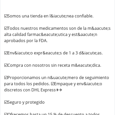
☑️Somos una tienda en l&iacute;nea confiable.
☑️Todos nuestros medicamentos son de la m&aacute;s
alta calidad farmac&eacute;utica y est&aacute;n
aprobados por la FDA.
☑️Env&iacute;o expr&eacute;s de 1 a 3 d&iacute;as.
☑️Compra con nosotros sin receta m&eacute;dica.
☑️Proporcionamos un n&uacute;mero de seguimiento
para todos los pedidos. ☑️Empaque y env&iacute;o
discretos con DHL Express✈✈
☑️Seguro y protegido
☑️Ofrecemos hasta un 15 % de descuento a todos