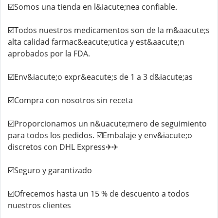
☑️Somos una tienda en l&iacute;nea confiable.
☑️Todos nuestros medicamentos son de la m&aacute;s
alta calidad farmac&eacute;utica y est&aacute;n
aprobados por la FDA.
☑️Env&iacute;o expr&eacute;s de 1 a 3 d&iacute;as
☑️Compra con nosotros sin receta
☑️Proporcionamos un n&uacute;mero de seguimiento
para todos los pedidos. ☑️Embalaje y env&iacute;o
discretos con DHL Express✈✈
☑️Seguro y garantizado
☑️Ofrecemos hasta un 15 % de descuento a todos
nuestros clientes