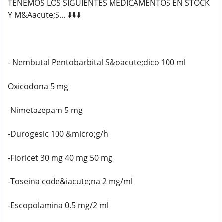
TENEMOS LOS SIGUIENTES MEDICAMENTOS EN STOCK
Y M&Aacute;S... ⬇️⬇️⬇️
- Nembutal Pentobarbital S&oacute;dico 100 ml
Oxicodona 5 mg
-Nimetazepam 5 mg
-Durogesic 100 &micro;g/h
-Fioricet 30 mg 40 mg 50 mg
-Toseina code&iacute;na 2 mg/ml
-Escopolamina 0.5 mg/2 ml