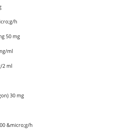
g
icro;g/h
 mg 50 mg
 mg/ml
g/2 ml
agon) 30 mg
 100 &micro;g/h