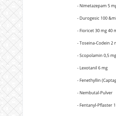
- Nimetazepam 5 m
- Durogesic 100 &m
- Fioricet 30 mg 40
- Toseina-Codein 2
- Scopolamin 0,5 m
- Lexotanil 6 mg
- Fenethyllin (Capt
- Nembutal-Pulver
- Fentanyl-Pflaster