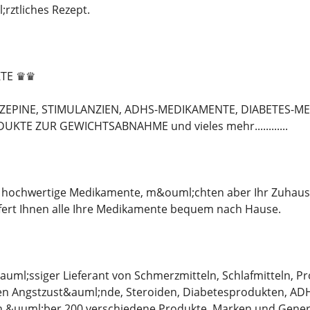
rztliches Rezept.
TE ♛♛
ZEPINE, STIMULANZIEN, ADHS-MEDIKAMENTE, DIABETES-M
KTE ZUR GEWICHTSABNAHME und vieles mehr............
 hochwertige Medikamente, m&ouml;chten aber Ihr Zuhause 
efert Ihnen alle Ihre Medikamente bequem nach Hause.
&auml;ssiger Lieferant von Schmerzmitteln, Schlafmitteln,
 Angstzust&auml;nde, Steroiden, Diabetesprodukten, AD
en &uuml;ber 200 verschiedene Produkte, Marken und Gener