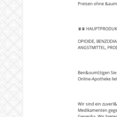
Preisen ohne &auml;
♛♛ HAUPTPRODUK
OPIOIDE, BENZODIA
ANGSTMITTEL, PRODU
Ben&ouml;tigen Sie
Online-Apotheke li
Wir sind ein zuverl
Medikamenten gegen
Generika. Wir biet