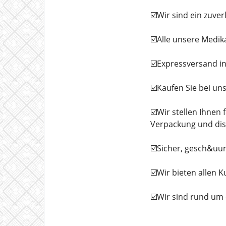
☑️Wir sind ein zuve
☑️Alle unsere Medi
☑️Expressversand in
☑️Kaufen Sie bei uns
☑️Wir stellen Ihnen
Verpackung und dis
☑️Sicher, gesch&uum
☑️Wir bieten allen 
☑️Wir sind rund um