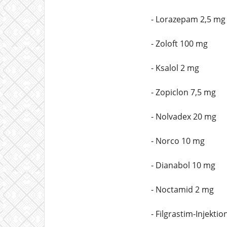
- Lorazepam 2,5 mg
- Zoloft 100 mg
- Ksalol 2 mg
- Zopiclon 7,5 mg
- Nolvadex 20 mg
- Norco 10 mg
- Dianabol 10 mg
- Noctamid 2 mg
- Filgrastim-Injekti