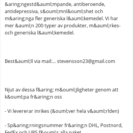
&aring;ngestd&auml;mpande, antiberoende,
antidepressiva, s&ouml;mnl&ouml;shet och
m&aring;nga fler generiska l&auml;kemedel. Vi har
mer &auml;n 200 typer av produkter, m&auml;rkes-
och generiska l&auml;kemedel.
Best&auml;ll via mail:... stevensson23@gmail.com
Njut av dessa f&aring; m&ouml;jligheter genom att
k&ouml;pa fr&aring;n oss
- Vi levererar inrikes (&ouml;ver hela v&auml;rlden)
- Sp&aring;rningsnummer fr&aring;n DHL, Postnord,
FedEx och UPS f&ouml;r alla paket