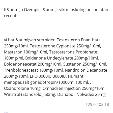
K&ouml;p Ozempic f&ouml;r viktminskning online utan
recept
vi har &auml;ven steroider, Testosteron Enanthate
250mg/10ml, Testosterone Cypionate 250mg/10ml,
Masteron 100mg/10ml, Testosterone Propionate
100mg/ml, Boldenone Undecylenate 200mg/10ml.
Boldenoneacetat 200mg/10ml, Sustanon 250mg/10ml,
Trenboloneacetat 100mg/10ml, Nandrolon Decanoate
200mg/10ml, EPO 3000IU 3000IU, Humant
menopausalt gonadotropin/10000ml 100 ml. .
Oxandrolone 10mg, Omnadren Injection 250mg/10m,
Winstrol (Stanozolol) 50mg, Dianabol, Nolvadex 20mg
129.0.102.18