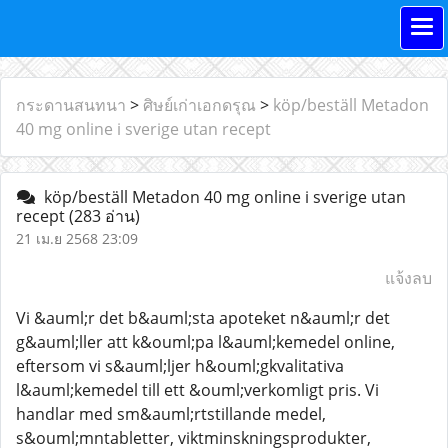
กระดานสนทนา
>
ศิษย์เก่าเอกดรุณ
>
köp/beställ Metadon
40 mg online i sverige utan recept
köp/beställ Metadon 40 mg online i sverige utan
recept
(283 อ่าน)
21 เม.ย 2568 23:09
แจ้งลบ
Vi &auml;r det b&auml;sta apoteket n&auml;r det
g&auml;ller att k&ouml;pa l&auml;kemedel online,
eftersom vi s&auml;ljer h&ouml;gkvalitativa
l&auml;kemedel till ett &ouml;verkomligt pris. Vi
handlar med sm&auml;rtstillande medel,
s&ouml;mntabletter, viktminskningsprodukter,