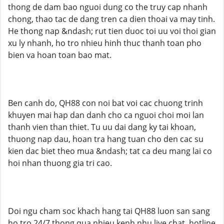
thong de dam bao nguoi dung co the truy cap nhanh
chong, thao tac de dang tren ca dien thoai va may tinh.
He thong nap &ndash; rut tien duoc toi uu voi thoi gian
xu ly nhanh, ho tro nhieu hinh thuc thanh toan pho
bien va hoan toan bao mat.
Ben canh do, QH88 con noi bat voi cac chuong trinh
khuyen mai hap dan danh cho ca nguoi choi moi lan
thanh vien than thiet. Tu uu dai dang ky tai khoan,
thuong nap dau, hoan tra hang tuan cho den cac su
kien dac biet theo mua &ndash; tat ca deu mang lai co
hoi nhan thuong gia tri cao.
Doi ngu cham soc khach hang tai QH88 luon san sang
ho tro 24/7 thong qua nhieu kenh nhu live chat, hotline