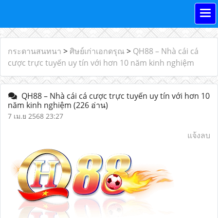
กระดานสนทนา
>
ศิษย์เก่าเอกดรุณ
>
QH88 – Nhà cái cá
cược trực tuyến uy tín với hơn 10 năm kinh nghiệm
QH88 – Nhà cái cá cược trực tuyến uy tín với hơn 10
năm kinh nghiệm
(226 อ่าน)
7 เม.ย 2568 23:27
แจ้งลบ