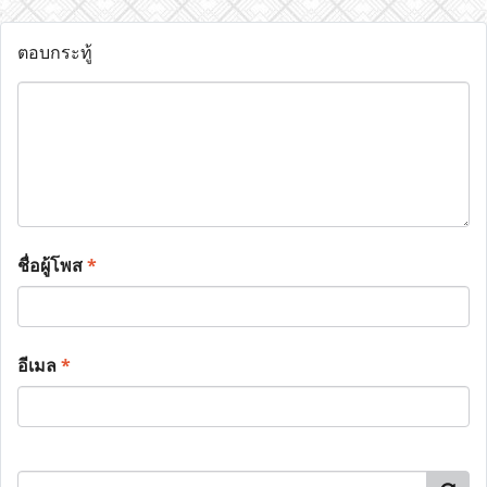
ตอบกระทู้
ชื่อผู้โพส
*
อีเมล
*