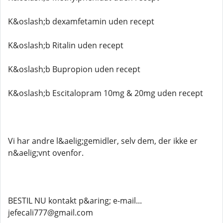
K&oslash;b dexamfetamin uden recept
K&oslash;b Ritalin uden recept
K&oslash;b Bupropion uden recept
K&oslash;b Escitalopram 10mg & 20mg uden recept
Vi har andre l&aelig;gemidler, selv dem, der ikke er
n&aelig;vnt ovenfor.
BESTIL NU kontakt p&aring; e-mail...
jefecali777@gmail.com