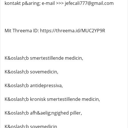
kontakt p&aring; e-mail >>> jefecali777@gmail.com
Mit Threema ID: https://threema.id/MUC2YP9R
K&oslash;b smertestillende medicin,
K&oslash;b sovemedicin,
K&oslash;b antidepressiva,
K&oslash;b kronisk smertestillende medicin,
K&oslash;b afh&aelig;ngighed piller,
K&oslash;b sovemedicin