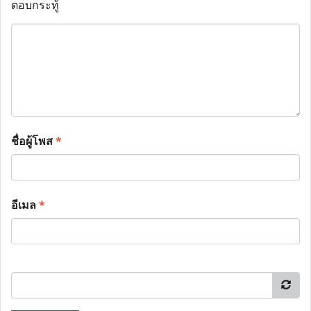
ตอบกระทู้
ชื่อผู้โพส
*
อีเมล
*