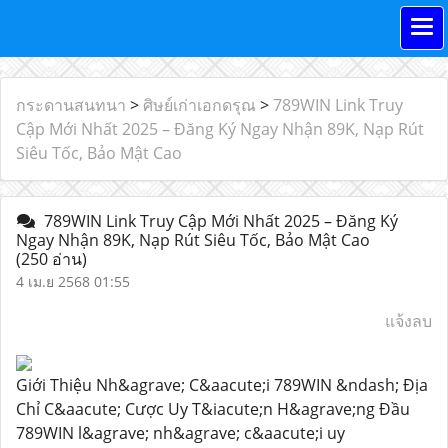
กระดานสนทนา
>
ศิษย์เก่าเอกดรุณ
>
789WIN Link Truy
Cập Mới Nhất 2025 – Đăng Ký Ngay Nhận 89K, Nạp Rút
Siêu Tốc, Bảo Mật Cao
789WIN Link Truy Cập Mới Nhất 2025 – Đăng Ký
Ngay Nhận 89K, Nạp Rút Siêu Tốc, Bảo Mật Cao
(250 อ่าน)
4 เม.ย 2568 01:55
แจ้งลบ
Giới Thiệu Nh&agrave; C&aacute;i 789WIN &ndash; Địa
Chỉ C&aacute; Cược Uy T&iacute;n H&agrave;ng Đầu
789WIN l&agrave; nh&agrave; c&aacute;i uy