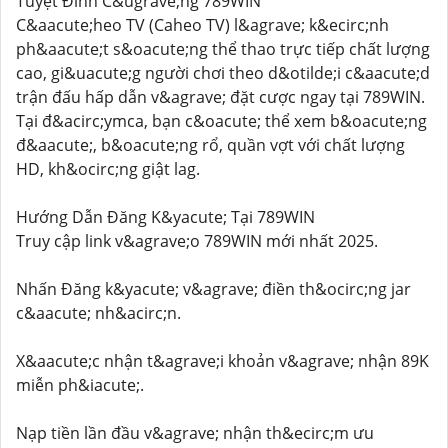
Tuyệt Đỉnh C&ugrave;ng 789WIN
C&aacute;heo TV (Caheo TV) l&agrave; k&ecirc;nh
ph&aacute;t s&oacute;ng thể thao trực tiếp chất lượng
cao, gi&uacute;g người chơi theo d&otilde;i c&aacute;d
trận đấu hấp dẫn v&agrave; đặt cược ngay tại 789WIN.
Tại đ&acirc;ymca, bạn c&oacute; thể xem b&oacute;ng
đ&aacute;, b&oacute;ng rổ, quần vợt với chất lượng
HD, kh&ocirc;ng giật lag.
Hướng Dẫn Đăng K&yacute; Tại 789WIN
Truy cập link v&agrave;o 789WIN mới nhất 2025.
Nhấn Đăng k&yacute; v&agrave; điền th&ocirc;ng jar
c&aacute; nh&acirc;n.
X&aacute;c nhận t&agrave;i khoản v&agrave; nhận 89K
miễn ph&iacute;.
Nạp tiền lần đầu v&agrave; nhận th&ecirc;m ưu