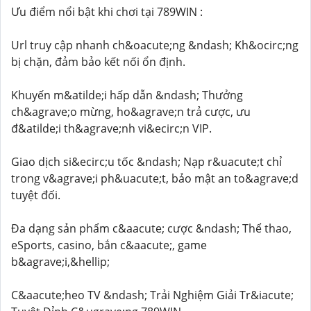
Ưu điểm nổi bật khi chơi tại 789WIN :
Url truy cập nhanh ch&oacute;ng &ndash; Kh&ocirc;ng
bị chặn, đảm bảo kết nối ổn định.
Khuyến m&atilde;i hấp dẫn &ndash; Thưởng
ch&agrave;o mừng, ho&agrave;n trả cược, ưu
đ&atilde;i th&agrave;nh vi&ecirc;n VIP.
Giao dịch si&ecirc;u tốc &ndash; Nạp r&uacute;t chỉ
trong v&agrave;i ph&uacute;t, bảo mật an to&agrave;d
tuyệt đối.
Đa dạng sản phẩm c&aacute; cược &ndash; Thể thao,
eSports, casino, bắn c&aacute;, game
b&agrave;i,&hellip;
C&aacute;heo TV &ndash; Trải Nghiệm Giải Tr&iacute;