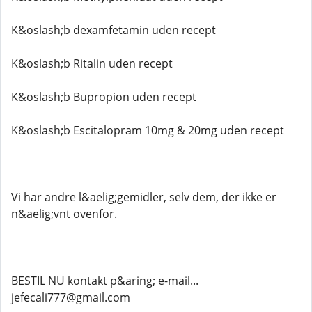
K&oslash;b dexamfetamin uden recept
K&oslash;b Ritalin uden recept
K&oslash;b Bupropion uden recept
K&oslash;b Escitalopram 10mg & 20mg uden recept
Vi har andre l&aelig;gemidler, selv dem, der ikke er
n&aelig;vnt ovenfor.
BESTIL NU kontakt p&aring; e-mail...
jefecali777@gmail.com