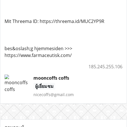
Mit Threema ID: https://threema.id/MUC2YP9R
bes&oslash;g hjemmesiden >>>
https://www.farmaceutisk.com/
185.245.255.106
mooncoffs coffs
ผู้เยี่ยมชม
nicecoffs@gmail.com