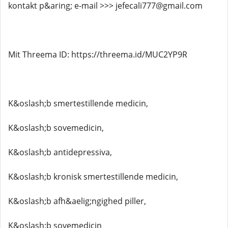
kontakt p&aring; e-mail >>> jefecali777@gmail.com
Mit Threema ID: https://threema.id/MUC2YP9R
K&oslash;b smertestillende medicin,
K&oslash;b sovemedicin,
K&oslash;b antidepressiva,
K&oslash;b kronisk smertestillende medicin,
K&oslash;b afh&aelig;ngighed piller,
K&oslash;b sovemedicin