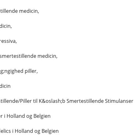
illende medicin,
icin,
essiva,
smertestillende medicin,
g;ngighed piller,
dicin
illende/Piller til K&oslash;b Smertestillende Stimulanser
r i Holland og Belgien
lics i Holland og Belgien