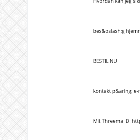
Hvordan kan jeg sikk
bes&oslash;g hjemm
BESTIL NU
kontakt p&aring; e-
Mit Threema ID: ht