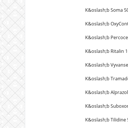
K&oslash;b Soma 5
K&oslash;b OxyCont
K&oslash;b Percoce
K&oslash;b Ritalin 
K&oslash;b Vyvanse
K&oslash;b Tramado
K&oslash;b Alprazo
K&oslash;b Suboxo
K&oslash;b Tilidine