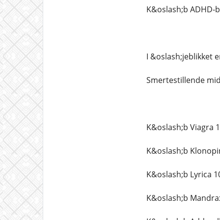
K&oslash;b ADHD-be
I &oslash;jeblikket 
Smertestillende mid
K&oslash;b Viagra 
K&oslash;b Klonopi
K&oslash;b Lyrica 1
K&oslash;b Mandrax