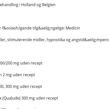
handling i Holland og Belgien
er f&oslash;lgende tilg&aelig;ngelige: Medicin
ler, stimulerende midler, hypnotika og angstd&aelig;mpen
100/200 mg uden recept
n 2 mg uden recept
00, 300 mg uden recept
 (Qualude) 300 mg uden recept