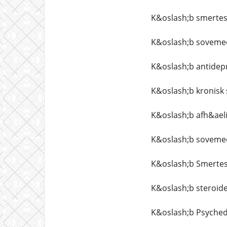
K&oslash;b smertest
K&oslash;b sovemed
K&oslash;b antidepr
K&oslash;b kronisk 
K&oslash;b afh&aeli
K&oslash;b soveme
K&oslash;b Smertest
K&oslash;b steroide
K&oslash;b Psychede