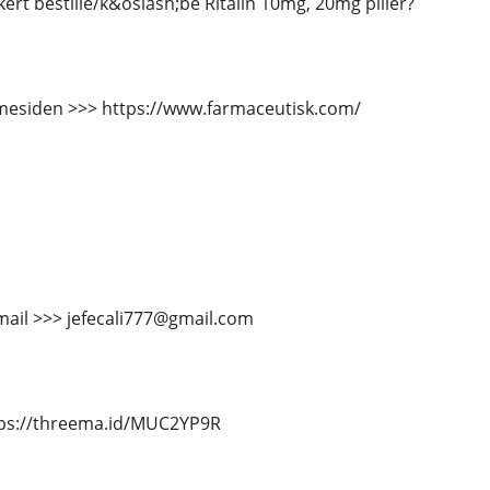
ert bestille/k&oslash;be Ritalin 10mg, 20mg piller?
esiden >>> https://www.farmaceutisk.com/
mail >>> jefecali777@gmail.com
tps://threema.id/MUC2YP9R