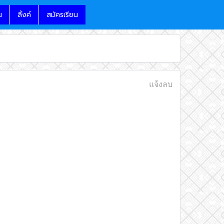
น
ลิ้งค์
สมัครเรียน
แจ้งลบ