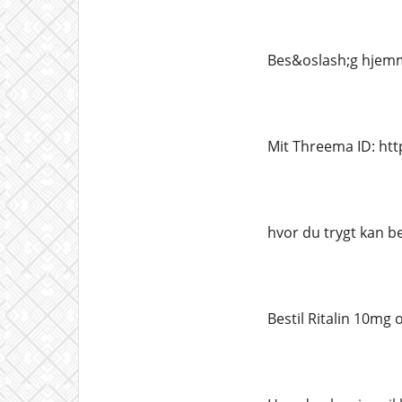
Bes&oslash;g hjemm
Mit Threema ID: ht
hvor du trygt kan be
Bestil Ritalin 10mg 