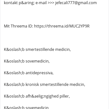
kontakt p&aring; e-mail >>> jefecali777@gmail.com
Mit Threema ID: https://threema.id/MUC2YP9R
K&oslash;b smertestillende medicin,
K&oslash;b sovemedicin,
K&oslash;b antidepressiva,
K&oslash;b kronisk smertestillende medicin,
K&oslash;b afh&aelig;ngighed piller,
K&oslash;b sovemedicin