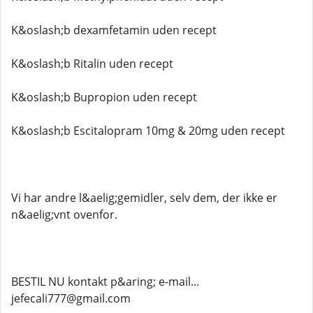
K&oslash;b dexamfetamin uden recept
K&oslash;b Ritalin uden recept
K&oslash;b Bupropion uden recept
K&oslash;b Escitalopram 10mg & 20mg uden recept
Vi har andre l&aelig;gemidler, selv dem, der ikke er
n&aelig;vnt ovenfor.
BESTIL NU kontakt p&aring; e-mail...
jefecali777@gmail.com