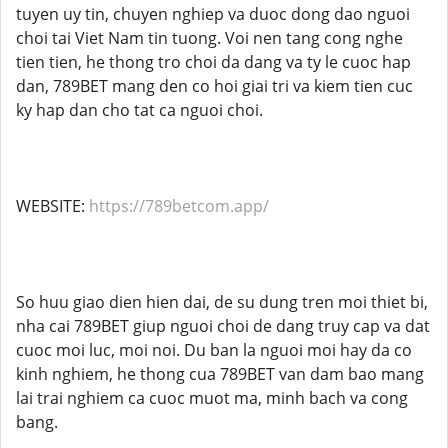
tuyen uy tin, chuyen nghiep va duoc dong dao nguoi
choi tai Viet Nam tin tuong. Voi nen tang cong nghe
tien tien, he thong tro choi da dang va ty le cuoc hap
dan, 789BET mang den co hoi giai tri va kiem tien cuc
ky hap dan cho tat ca nguoi choi.
WEBSITE:
https://789betcom.app/
So huu giao dien hien dai, de su dung tren moi thiet bi,
nha cai 789BET giup nguoi choi de dang truy cap va dat
cuoc moi luc, moi noi. Du ban la nguoi moi hay da co
kinh nghiem, he thong cua 789BET van dam bao mang
lai trai nghiem ca cuoc muot ma, minh bach va cong
bang.