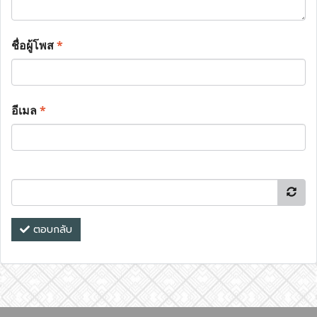
ชื่อผู้โพส
*
อีเมล
*
ตอบกลับ