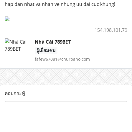
hap dan nhat va nhan ve nhung uu dai cuc khung!
154.198.101.79
Nhà Cái 789BET
ผู้เยี่ยมชม
fafew67081@cnurbano.com
ตอบกระทู้