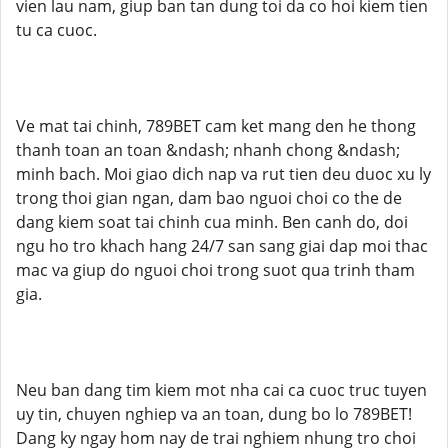
vien lau nam, giup ban tan dung toi da co hoi kiem tien
tu ca cuoc.
Ve mat tai chinh, 789BET cam ket mang den he thong
thanh toan an toan &ndash; nhanh chong &ndash;
minh bach. Moi giao dich nap va rut tien deu duoc xu ly
trong thoi gian ngan, dam bao nguoi choi co the de
dang kiem soat tai chinh cua minh. Ben canh do, doi
ngu ho tro khach hang 24/7 san sang giai dap moi thac
mac va giup do nguoi choi trong suot qua trinh tham
gia.
Neu ban dang tim kiem mot nha cai ca cuoc truc tuyen
uy tin, chuyen nghiep va an toan, dung bo lo 789BET!
Dang ky ngay hom nay de trai nghiem nhung tro choi