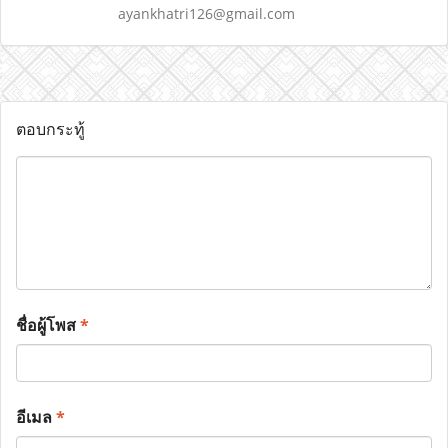
ayankhatri126@gmail.com
ตอบกระทู้
ชื่อผู้โพส
*
อีเมล
*