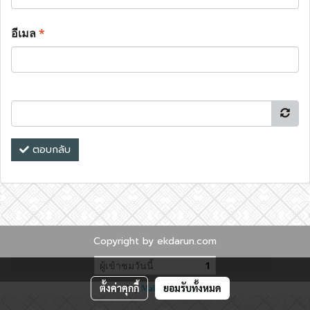
อีเมล
*
ตอบกลับ
Copyright by ekdarun.com
ผู้เข้าชมวันนี้
1
ตั้งค่าคุกกี้
ยอมรับทั้งหมด
Powered by
MakeWebEasy.com