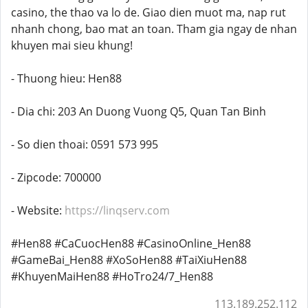
casino, the thao va lo de. Giao dien muot ma, nap rut
nhanh chong, bao mat an toan. Tham gia ngay de nhan
khuyen mai sieu khung!
- Thuong hieu: Hen88
- Dia chi: 203 An Duong Vuong Q5, Quan Tan Binh
- So dien thoai: 0591 573 995
- Zipcode: 700000
- Website:
https://linqserv.com
#Hen88 #CaCuocHen88 #CasinoOnline_Hen88
#GameBai_Hen88 #XoSoHen88 #TaiXiuHen88
#KhuyenMaiHen88 #HoTro24/7_Hen88
113.189.252.112