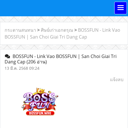
กระดานสนทนา
>
ศิษย์เก่าเอกดรุณ
>
BOSSFUN - Link Vao
BOSSFUN | San Choi Giai Tri Dang Cap
BOSSFUN - Link Vao BOSSFUN | San Choi Giai Tri
Dang Cap
(206 อ่าน)
13 มี.ค. 2568 09:24
แจ้งลบ