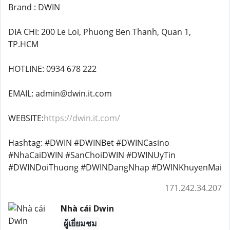
Brand : DWIN
DIA CHI: 200 Le Loi, Phuong Ben Thanh, Quan 1,
TP.HCM
HOTLINE: 0934 678 222
EMAIL: admin@dwin.it.com
WEBSITE:
https://dwin.it.com/
Hashtag: #DWIN #DWINBet #DWINCasino
#NhaCaiDWIN #SanChoiDWIN #DWINUyTin
#DWINDoiThuong #DWINDangNhap #DWINKhuyenMai
171.242.34.207
Nhà cái Dwin
ผู้เยี่ยมชม