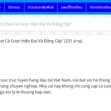
น
กิจกรรม
ข่าวประชาสัมพันธ์
แผนที่โรงเรียน
ติดต่อโรงเรีย
ân Chơi Cá Cược Hiện Đại Và Đẳng Cấp"
ơi Cá Cược Hiện Đại Và Đẳng Cấp"
(231 อ่าน)
 cuoc truc tuyen hang dau tai Viet Nam, noi bat voi he thon
ang chuyen nghiep. Nha cai nay khong chi cung cap ca cuoc 
ga voi ty le thuong hap dan.