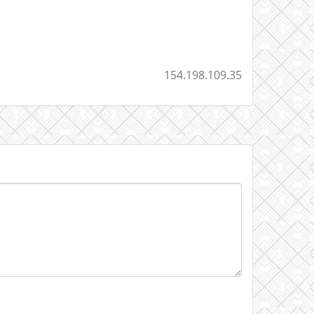
154.198.109.35