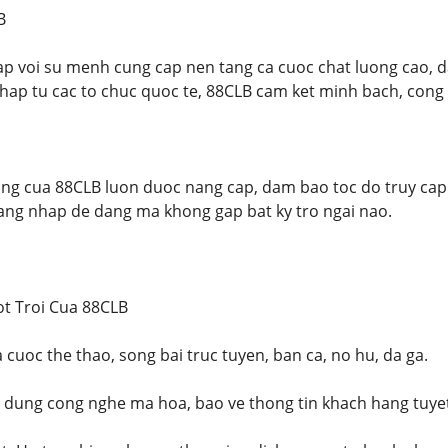
B
p voi su menh cung cap nen tang ca cuoc chat luong cao, da
hap tu cac to chuc quoc te, 88CLB cam ket minh bach, cong 
ng cua 88CLB luon duoc nang cap, dam bao toc do truy cap 
ang nhap de dang ma khong gap bat ky tro ngai nao.
t Troi Cua 88CLB
 cuoc the thao, song bai truc tuyen, ban ca, no hu, da ga.
 dung cong nghe ma hoa, bao ve thong tin khach hang tuyet