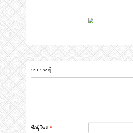
ตอบกระทู้
ชื่อผู้โพส
*