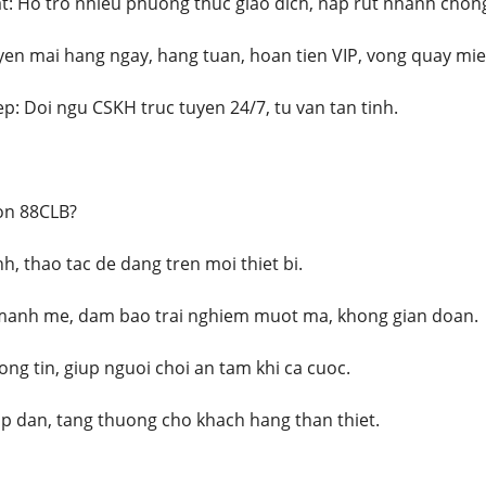
t: Ho tro nhieu phuong thuc giao dich, nap rut nhanh chon
uyen mai hang ngay, hang tuan, hoan tien VIP, vong quay mie
p: Doi ngu CSKH truc tuyen 24/7, tu van tan tinh.
on 88CLB?
h, thao tac de dang tren moi thiet bi.
anh me, dam bao trai nghiem muot ma, khong gian doan.
ng tin, giup nguoi choi an tam khi ca cuoc.
p dan, tang thuong cho khach hang than thiet.