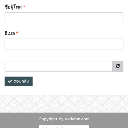
ชื่อผู้โพส
*
อีเมล
*
ตอบกลับ
Copyright by ekdarun.com