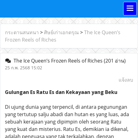
กระดานสนทนา
>
ศิษย์เก่าเอกดรุณ
>
The Ice Queen’s
Frozen Reels of Riches
The Ice Queen’s Frozen Reels of Riches
(201 อ่าน)
25 ก.พ. 2568 15:02
แจ้งลบ
Gulungan Es Ratu Es dan Kekayaan yang Beku
Di ujung dunia yang terpencil, di antara pegunungan
yang tertutup salju abadi dan hutan es yang luas, ada
sebuah kerajaan yang dipimpin oleh seorang Ratu
yang kuat dan misterius. Ratu Es, demikian ia dikenal,
adalah penguasa yang tak terkalahkan, dengan