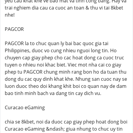
yeu cau khat khe ve bao mat va tinh cong bang. Hay va
trai nghiem dia cau ca cuoc an toan & thu vi tai 8kbet
nhe!
PAGCOR
PAGCOR la to chuc quan ly bai bac quoc gia tai
Philippines, duoc vo cung nhieu nguoi long tin. Ho
chuyen cap giay phep cho cac hoat dong ca cuoc truc
tuyen o nhieu noi khac biet. Viec mot nha cai co giay
phep tu PAGCOR chung minh rang bon ho da tuan thu
dong du cac quy dinh khat khe. Nhung san cuoc nay se
luon duoc theo doi khang khit boi co quan nay de dam
bao tinh minh bach va dang tin cay dich vu.
Curacao eGaming
chia se 8kbet, noi da duoc cap giay phep hoat dong boi
Curacao eGaming &ndash; giua nhung to chuc uy tin