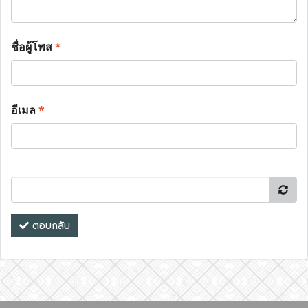
ชื่อผู้โพส
*
อีเมล
*
ตอบกลับ