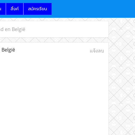
น
ลิ้งค์
สมัครเรียน
d en België
 België
แจ้งลบ