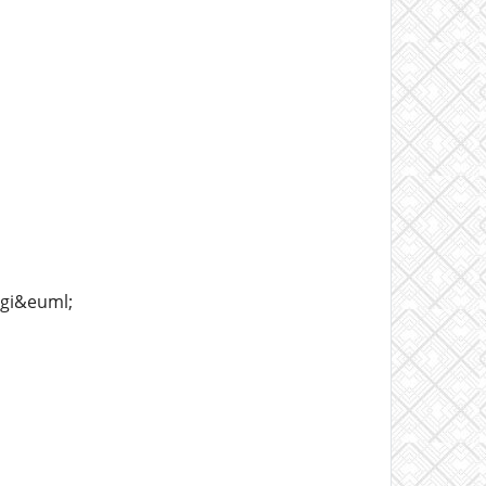
lgi&euml;