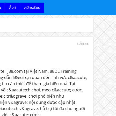
น
ลิ้งค์
สมัครเรียน
แจ้งลบ
te;i J88.com tại Việt Nam. 88DL.Training
g dẫn li&ecirc;n quan đến lĩnh vực c&aacute;
tin cần thiết để tham gia hiệu quả. Tại
ết về c&aacute;ch chơi, mẹo c&aacute; cược,
e;c tr&ograve; chơi phổ biến như
thiện v&agrave; nội dung được cập nhật
iacute;ch v&agrave; hỗ trợ tối đa cho người
giới c&aacute; cược.