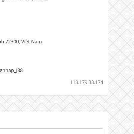
nh 72300, Việt Nam
ngnhap_j88
113.179.33.174