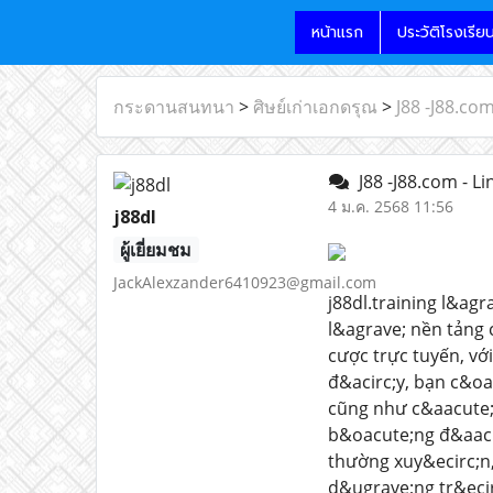
หน้าแรก
ประวัติโรงเรีย
กระดานสนทนา
>
ศิษย์เก่าเอกดรุณ
>
J88 -J88.co
J88 -J88.com - 
4 ม.ค. 2568 11:56
j88dl
ผู้เยี่ยมชม
JackAlexzander6410923@gmail.com
j88dl.training l&ag
l&agrave; nền tảng 
cược trực tuyến, vớ
đ&acirc;y, bạn c&oa
cũng như c&aacute;c
b&oacute;ng đ&aacut
thường xuy&ecirc;n,
d&ugrave;ng tr&eci