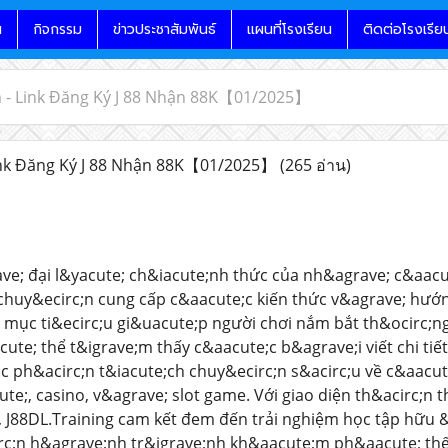
น
กิจกรรม
ข่าวประชาสัมพันธ์
แผนที่โรงเรียน
ติดต่อโรงเรีย
m - Link Đăng Ký J 88 Nhận 88K【01/2025】
Link Đăng Ký J 88 Nhận 88K【01/2025】
(265 อ่าน)
rave; đại l&yacute; ch&iacute;nh thức của nh&agrave; c&aacu
chuy&ecirc;n cung cấp c&aacute;c kiến thức v&agrave; hướn
i mục ti&ecirc;u gi&uacute;p người chơi nắm bắt th&ocirc;ng 
cute; thể t&igrave;m thấy c&aacute;c b&agrave;i viết chi ti
 ph&acirc;n t&iacute;ch chuy&ecirc;n s&acirc;u về c&aacut
e;, casino, v&agrave; slot game. Với giao diện th&acirc;n 
 J88DL.Training cam kết đem đến trải nghiệm học tập hữu &
rc;n h&agrave;nh tr&igrave;nh kh&aacute;m ph&aacute; thế 