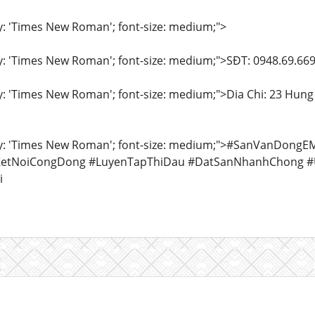
ly: 'Times New Roman'; font-size: medium;">
ly: 'Times New Roman'; font-size: medium;">SĐT: 0948.69.66
ly: 'Times New Roman'; font-size: medium;">Dia Chi: 23 Hun
ily: 'Times New Roman'; font-size: medium;">#SanVanDo
etNoiCongDong #LuyenTapThiDau #DatSanNhanhChong 
i