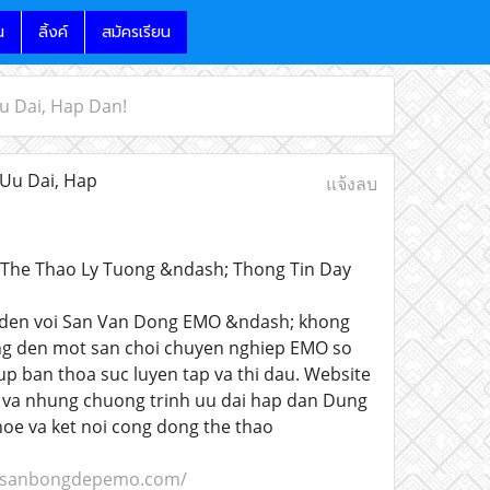
น
ลิ้งค์
สมัครเรียน
u Dai, Hap Dan!
Uu Dai, Hap
แจ้งลบ
 The Thao Ly Tuong &ndash; Thong Tin Day
n den voi San Van Dong EMO &ndash; khong
ang den mot san choi chuyen nghiep EMO so
up ban thoa suc luyen tap va thi dau. Website
g va nhung chuong trinh uu dai hap dan Dung
hoe va ket noi cong dong the thao
//sanbongdepemo.com/