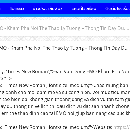
น
กิจกรรม
ข่าวประชาสัมพันธ์
แผนที่โรงเรียน
ติดต่อโรงเรีย
 - Kham Pha Noi The Thao Ly Tuong – Thong Tin Day Du, U
O - Kham Pha Noi The Thao Ly Tuong – Thong Tin Day Du, 
mily: 'Times New Roman';">San Van Dong EMO Kham Pha Noi
</h1>
ily: 'Times New Roman'; font-size: medium;">Chao mung ba
uong danh cho moi dam me va su cong hien. Voi muc tieu m
 tao hien dai khong gian thoang dang va dich vu tan tam gi
y du thong tin ve lich thi dau dich vu dat san nhanh chon
ghiem the thao dinh cao tai EMO noi giup ban nang cao suc k
ly: 'Times New Roman'; font-size: medium;">Website:
https: