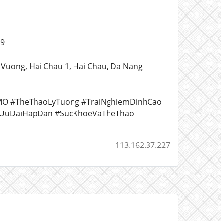
99
g Vuong, Hai Chau 1, Hai Chau, Da Nang
ngEMO #TheThaoLyTuong #TraiNghiemDinhCao
#UuDaiHapDan #SucKhoeVaTheThao
113.162.37.227