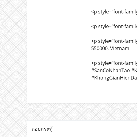
<p style="font-fami
<p style="font-fami
<p style="font-fami
550000, Vietnam
<p style="font-fam
#SanCoNhanTao #K
#KhongGianHienDa
ตอบกระทู้