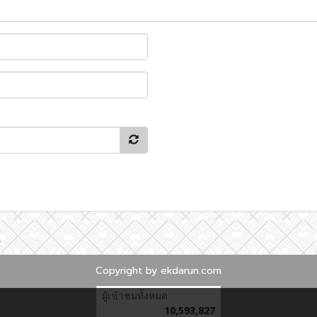
Copyright by ekdarun.com
ผู้เข้าชมวันนี้
4,723