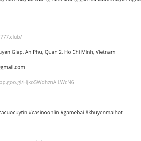
n777.club/
guyen Giap, An Phu, Quan 2, Ho Chi Minh, Vietnam
@gmail.com
app.goo.gl/Hjko5WdhznAiLWcN6
cacuocuytin #casinoonlin #gamebai #khuyenmaihot