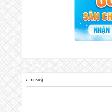
ตอบกระทู้