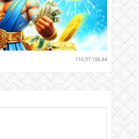
116.97.106.84