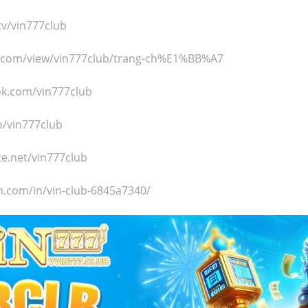
tv/vin777club
le.com/view/vin777club/trang-ch%E1%BB%A7
ok.com/vin777club
p/vin777club
e.net/vin777club
n.com/in/vin-club-6845a7340/