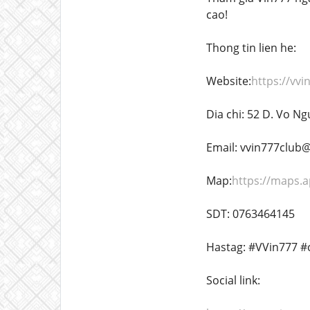
cao!
Thong tin lien he:
Website:
https://vvi
Dia chi: 52 D. Vo N
Email: vvin777club
Map:
https://maps.
SDT: 0763464145
Hastag: #VVin777 #
Social link: