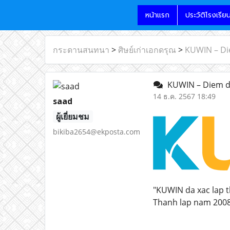
หน้าแรก
ประวัติโรงเรีย
กระดานสนทนา
>
ศิษย์เก่าเอกดรุณ
>
KUWIN – Di
KUWIN – Diem de
14 ธ.ค. 2567 18:49
saad
ผู้เยี่ยมชม
bikiba2654@ekposta.com
"KUWIN da xac lap t
Thanh lap nam 2008,