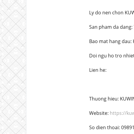
Ly do nen chon KU
San pham da dang: 
Bao mat hang dau: H
Doi ngu ho tro nhie
Lien he:
Thuong hieu: KUWI
Website:
https://ku
So dien thoai: 0989