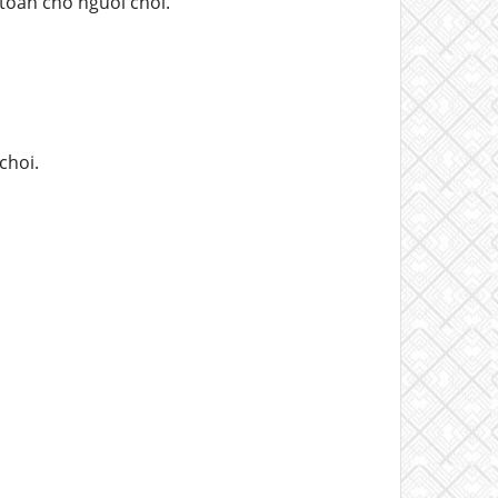
toan cho nguoi choi.
choi.