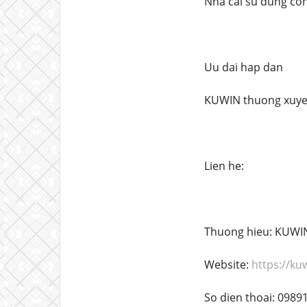
Nha cai su dung con
Uu dai hap dan
KUWIN thuong xuyen
Lien he:
Thuong hieu: KUWI
Website:
https://ku
So dien thoai: 0989