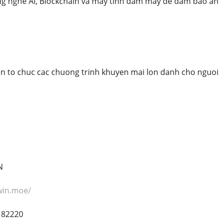
g nghe AI, Blockchain va may tinh dam may de dam bao an 
 to chuc cac chuong trinh khuyen mai lon danh cho nguoi 
N
win.moe/
182220