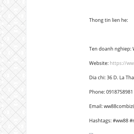
Thong tin lien he:
Ten doanh nghiep:
Website:
https://ww
Dia chi: 36 D. La T
Phone: 0918758981
Email: ww88combiz
Hashtags: #ww88 #