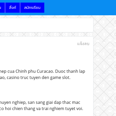
น
ลิ้งค์
สมัครเรียน
แจ้งลบ
phep cua Chinh phu Curacao. Duoc thanh lap
ao, casino truc tuyen den game slot.
huyen nghiep, san sang giai dap thac mac
 hoi chien thang va trai nghiem tuyet voi.