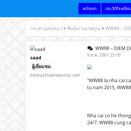
หน้าแรก
ประวัติโรงเรีย
กระดานสนทนา
>
ศิษย์เก่าเอกดรุณ
>
WW88 – DIE
WW88 – DIEM DE
9 ธ.ค. 2567 23:10
saad
ผู้เยี่ยมชม
bikiba2654@ekposta.com
"WW88 la nha cai c
tu nam 2015, WW88 m
Nha cai co he thong
24/7. WW88 cung cap