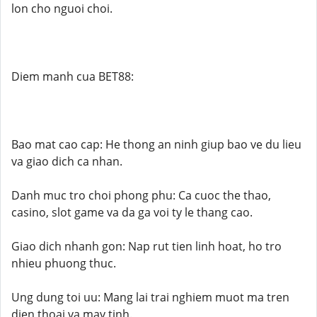
lon cho nguoi choi.
Diem manh cua BET88:
Bao mat cao cap: He thong an ninh giup bao ve du lieu
va giao dich ca nhan.
Danh muc tro choi phong phu: Ca cuoc the thao,
casino, slot game va da ga voi ty le thang cao.
Giao dich nhanh gon: Nap rut tien linh hoat, ho tro
nhieu phuong thuc.
Ung dung toi uu: Mang lai trai nghiem muot ma tren
dien thoai va may tinh.