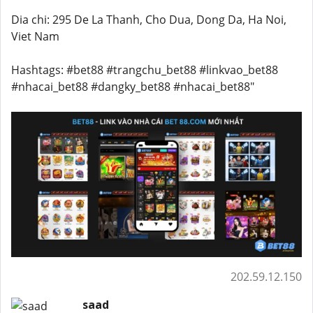
Dia chi: 295 De La Thanh, Cho Dua, Dong Da, Ha Noi,
Viet Nam
Hashtags: #bet88 #trangchu_bet88 #linkvao_bet88
#nhacai_bet88 #dangky_bet88 #nhacai_bet88"
202.59.12.150
saad