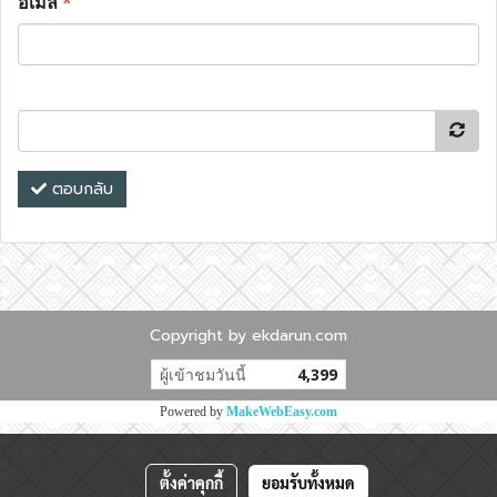
อีเมล
*
ตอบกลับ
Copyright by ekdarun.com
ผู้เข้าชมวันนี้
4,399
Powered by
MakeWebEasy.com
ตั้งค่าคุกกี้
ยอมรับทั้งหมด