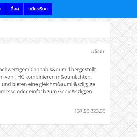
น
ลิ้งค์
สมัครเรียน
แจ้งลบ
hochwertigem Cannabis&ouml;l hergestellt
eilen von THC kombinieren m&ouml;chten.
und bieten eine gleichm&auml;&szlig;ige
ml;sse oder einfach zum Genie&szlig;en.
137.59.223.39