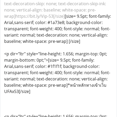
text-decoration-skip: none; text-decoration-skip-ink:
none; vertical-align: baseline; white-space: pre-
wrap]https://bit.ly/Vip-53[/size]
[size= 9.5pt; font-family:
Arial,sans-serif; color: #1a73e8; background-color:
transparent; font-weight: 400; font-style: normal; font-
variant: normal; text-decoration: none; vertical-align:
baseline; white-space: pre-wrap] [/size]
<p dir="ltr" style="line-height: 1.656; margin-top: 0pt;
margin-bottom: 0pt;">[size= 9.5pt; font-family:
Arial,sans-serif; color: #1f1f1f; background-color:
transparent; font-weight: 400; font-style: normal; font-
variant: normal; text-decoration: none; vertical-align:
baseline; white-space: pre-wrap]*หน้าหลักทางเข้าเว็บ
UFAx53[/size]
<p dir="ltr" style="line-height: 1.656; margin-top: 0pt;