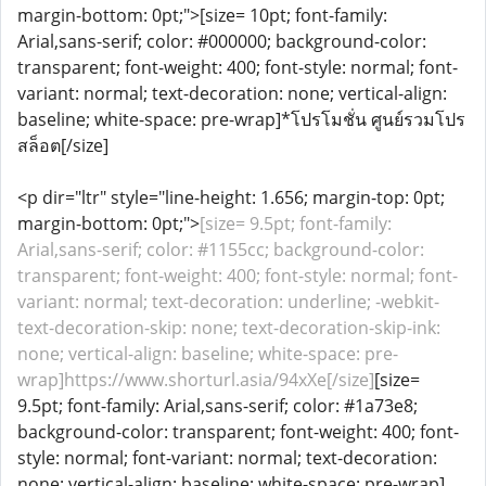
margin-bottom: 0pt;">[size= 10pt; font-family:
Arial,sans-serif; color: #000000; background-color:
transparent; font-weight: 400; font-style: normal; font-
variant: normal; text-decoration: none; vertical-align:
baseline; white-space: pre-wrap]*โปรโมชั่น ศูนย์รวมโปร
สล็อต[/size]
<p dir="ltr" style="line-height: 1.656; margin-top: 0pt;
margin-bottom: 0pt;">
[size= 9.5pt; font-family:
Arial,sans-serif; color: #1155cc; background-color:
transparent; font-weight: 400; font-style: normal; font-
variant: normal; text-decoration: underline; -webkit-
text-decoration-skip: none; text-decoration-skip-ink:
none; vertical-align: baseline; white-space: pre-
wrap]https://www.shorturl.asia/94xXe[/size]
[size=
9.5pt; font-family: Arial,sans-serif; color: #1a73e8;
background-color: transparent; font-weight: 400; font-
style: normal; font-variant: normal; text-decoration:
none; vertical-align: baseline; white-space: pre-wrap]