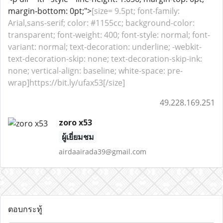
margin-bottom: 0pt;">
[size= 9.5pt; font-family:
Arial,sans-serif; color: #1155cc; background-color:
transparent; font-weight: 400; font-style: normal; font-
variant: normal; text-decoration: underline; -webkit-
text-decoration-skip: none; text-decoration-skip-ink:
none; vertical-align: baseline; white-space: pre-
wrap]https://bit.ly/ufax53[/size]
49.228.169.251
zoro x53
ผู้เยี่ยมชม
airdaairada39@gmail.com
ตอบกระทู้