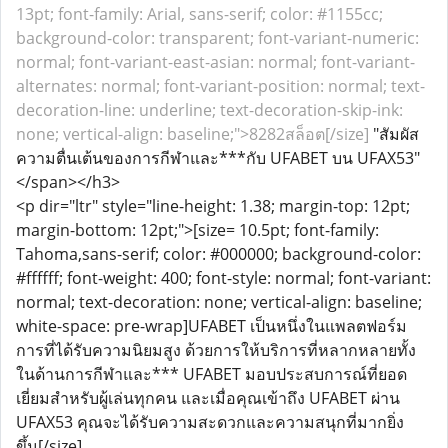
13pt; font-family: Arial, sans-serif; color: #1155cc;
background-color: transparent; font-variant-numeric:
normal; font-variant-east-asian: normal; font-variant-
alternates: normal; font-variant-position: normal; text-
decoration-line: underline; text-decoration-skip-ink:
none; vertical-align: baseline;">8282สล็อต[/size]
"สัมผัส
ความตื่นเต้นของการกีฬาและ***กับ UFABET บน UFAX53"
</span></h3>
<p dir="ltr" style="line-height: 1.38; margin-top: 12pt;
margin-bottom: 12pt;">[size= 10.5pt; font-family:
Tahoma,sans-serif; color: #000000; background-color:
#ffffff; font-weight: 400; font-style: normal; font-variant:
normal; text-decoration: none; vertical-align: baseline;
white-space: pre-wrap]UFABET เป็นหนึ่งในแพลตฟอร์ม
การที่ได้รับความนิยมสูง ด้วยการให้บริการที่หลากหลายทั้ง
ในด้านการกีฬาและ*** UFABET มอบประสบการณ์ที่ยอด
เยี่ยมสำหรับผู้เล่นทุกคน และเมื่อคุณเข้าถึง UFABET ผ่าน
UFAX53 คุณจะได้รับความสะดวกและความสนุกที่มากยิ่ง
ขึ้น[/size]